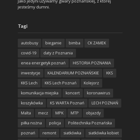
Jako jedyni używamy gwary poznańskiej, z której
jesteśmy dumni.
Tagi
autobusy
bieganie
bimba
CK ZAMEK
covid-19
daty z Poznania
enea energetyk poznań
HISTORIA POZNANIA
inwestycje
KALENDARIUM POZNAŃSKIE
KKS
KKS Lech
KKS Lech Poznań
Kolejorz
komunikacja miejska
koncert
koronawirus
koszykówka
KS WARTA Poznań
LECH POZNAŃ
Malta
mecz
MPK
MTP
objazdy
piłka nożna
policja
Politechnika Poznańska
poznań
remont
siatkówka
siatkówka kobiet