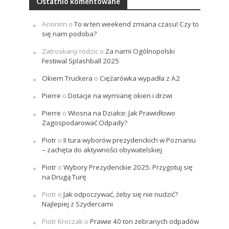
Ostatnio komentowane
Anonim
o
To w ten weekend zmiana czasu! Czy to
się nam podoba?
Zatroskany rodzic
o
Za nami Ogólnopolski
Festiwal Splashball 2025
Okiem Truckera
o
Ciężarówka wypadła z A2
Pierre
o
Dotacje na wymianę okien i drzwi
Pierre
o
Wiosna na Działce: Jak Prawidłowo
Zagospodarować Odpady?
Piotr
o
II tura wyborów prezydenckich w Poznaniu
– zachęta do aktywności obywatelskiej
Piotr
o
Wybory Prezydenckie 2025: Przygotuj się
na Drugą Turę
Piotr
o
Jak odpoczywać, żeby się nie nudzić?
Najlepiej z Szydercami
Piotr Kroczak
o
Prawie 40 ton zebranych odpadów