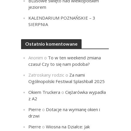
BLusowe święto nad wielkopolskim
jeziorem
KALENDARIUM POZNAŃSKIE – 3
SIERPNIA
Ostatnio komentowane
Anonim
o
To w ten weekend zmiana
czasu! Czy to się nam podoba?
Zatroskany rodzic
o
Za nami
Ogólnopolski Festiwal Splashball 2025
Okiem Truckera
o
Ciężarówka wypadła
z A2
Pierre
o
Dotacje na wymianę okien i
drzwi
Pierre
o
Wiosna na Działce: Jak