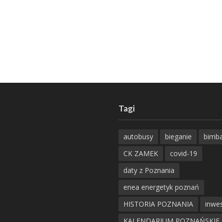
Tagi
autobusy
bieganie
bimb
CK ZAMEK
covid-19
daty z Poznania
enea energetyk poznań
HISTORIA POZNANIA
inwes
KALENDARIUM POZNAŃSKIE