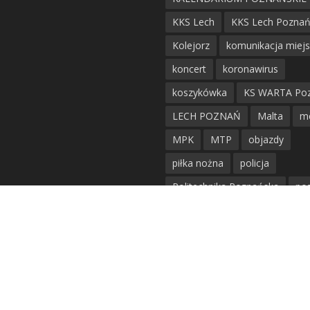
KKS Lech
KKS Lech Pozna
Kolejorz
komunikacja miej
koncert
koronawirus
koszykówka
KS WARTA Po
LECH POZNAŃ
Malta
m
MPK
MTP
objazdy
piłka nożna
policja
Politechnika Poznańska
po
remont
siatkówka
siatkówka kobiet
straż mie
Straż Pożarna
szkieły
tr
tramwaje
UAM
utrudnie
warta poznań
waterpolo