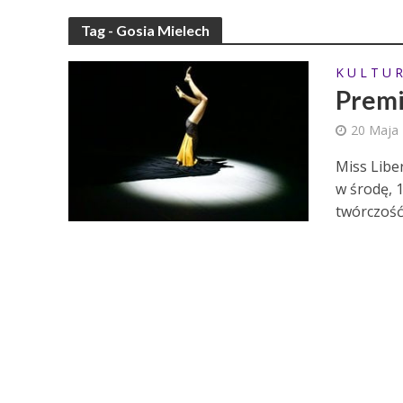
Tag - Gosia Mielech
K U L T U R
Premi
20 Maja
Miss Libe
w środę, 
twórczość 