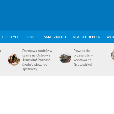
LIFESTYLE
SPORT
SMACZNEGO
DLA STUDENTA
WYD
w
Powrót do
KALENDARIUM
przeszłości –
POZNAŃSKIE – 9
wystawa na
SIERPNIA
Gratowisku!