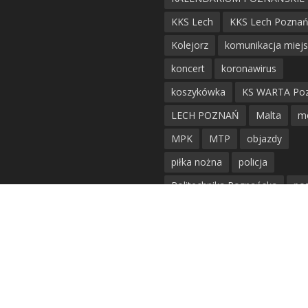
KKS Lech
KKS Lech Pozna
Kolejorz
komunikacja miej
koncert
koronawirus
koszykówka
KS WARTA Po
LECH POZNAŃ
Malta
m
MPK
MTP
objazdy
piłka nożna
policja
Politechnika Poznańska
po
remont
siatkówka
siatkówka kobiet
straż mie
Straż Pożarna
szkieły
tr
tramwaje
UAM
utrudnie
warta poznań
waterpolo