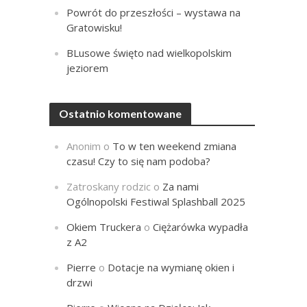
Powrót do przeszłości – wystawa na
Gratowisku!
BLusowe święto nad wielkopolskim
jeziorem
Ostatnio komentowane
Anonim
o
To w ten weekend zmiana
czasu! Czy to się nam podoba?
Zatroskany rodzic
o
Za nami
Ogólnopolski Festiwal Splashball 2025
Okiem Truckera
o
Ciężarówka wypadła
z A2
Pierre
o
Dotacje na wymianę okien i
drzwi