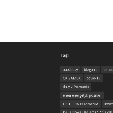
Tagi
autobusy
bieganie
bimb
CK ZAMEK
covid-19
daty z Poznania
enea energetyk poznań
HISTORIA POZNANIA
inwes
KALENDARIUM POZNAŃSKIE