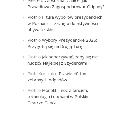
Pierre
o
Wiosna na Działce: Jak
Prawidłowo Zagospodarować Odpady?
Piotr
o
II tura wyborów prezydenckich
w Poznaniu – zachęta do aktywności
obywatelskiej
Piotr
o
Wybory Prezydenckie 2025:
Przygotuj się na Drugą Turę
Piotr
o
Jak odpoczywać, żeby się nie
nudzić? Najlepiej z Szydercami
Piotr Kroczak
o
Prawie 40 ton
zebranych odpadów
Piotr
o
Monolit – noc z tańcem,
technologią i duchami w Polskim
Teatrze Tańca