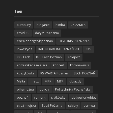
Tagi
autobusy
bieganie
bimba
CK ZAMEK
covid-19
daty z Poznania
enea energetyk poznań
HISTORIA POZNANIA
inwestycje
KALENDARIUM POZNAŃSKIE
KKS
KKS Lech
KKS Lech Poznań
Kolejorz
komunikacja miejska
koncert
koronawirus
koszykówka
KS WARTA Poznań
LECH POZNAŃ
Malta
mecz
MPK
MTP
objazdy
piłka nożna
policja
Politechnika Poznańska
poznań
remont
siatkówka
siatkówka kobiet
straż miejska
Straż Pożarna
szkieły
tramwaj