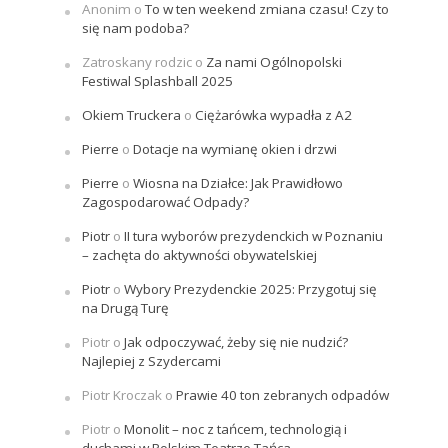
Anonim
o
To w ten weekend zmiana czasu! Czy to
się nam podoba?
Zatroskany rodzic
o
Za nami Ogólnopolski
Festiwal Splashball 2025
Okiem Truckera
o
Ciężarówka wypadła z A2
Pierre
o
Dotacje na wymianę okien i drzwi
Pierre
o
Wiosna na Działce: Jak Prawidłowo
Zagospodarować Odpady?
Piotr
o
II tura wyborów prezydenckich w Poznaniu
– zachęta do aktywności obywatelskiej
Piotr
o
Wybory Prezydenckie 2025: Przygotuj się
na Drugą Turę
Piotr
o
Jak odpoczywać, żeby się nie nudzić?
Najlepiej z Szydercami
Piotr Kroczak
o
Prawie 40 ton zebranych odpadów
Piotr
o
Monolit – noc z tańcem, technologią i
duchami w Polskim Teatrze Tańca