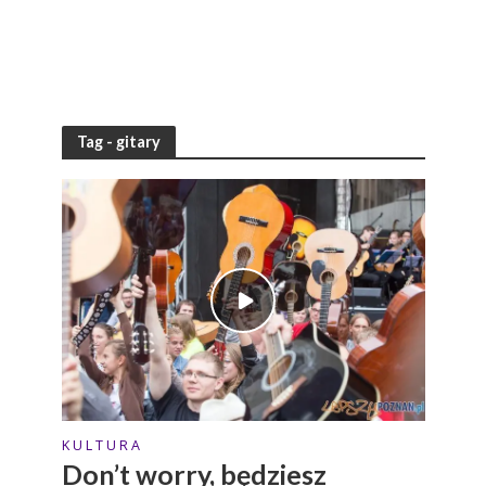
Tag - gitary
K U L T U R A
Don’t worry, będziesz