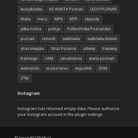
koszykówka
KS WARTA Poznań
LECH POZNAŃ
Malta
mecz
MPK
MTP
objazdy
piłka nożna
policja
Politechnika Poznańska
poznań
remont
siatkówka
siatkówka kobiet
straż miejska
Straż Pożarna
szkieły
tramwaj
tramwaje
UAM
utrudnienia
warta poznań
waterpolo
w poznaniu
wypadek
ZDM
ZTM
Instagram
Instagram has returned empty data. Please authorize
your Instagram account in the
plugin settings
.
© lepszyPOZNAN.pl