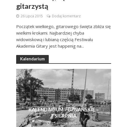
gitarzystą
26 Lipca 2015
Dodaj komentarz
Początek wielkiego, gitarowego święta zbliża się
wielkimi krokami. Najbardziej chyba
widowiskową i lubianą częścią Festiwalu
Akademia Gitary jest happenig na...
Kalendarium
KALENDARIUM POZNAŃSKIE –
7 SIERPNIA
7 Sierpnia 2026