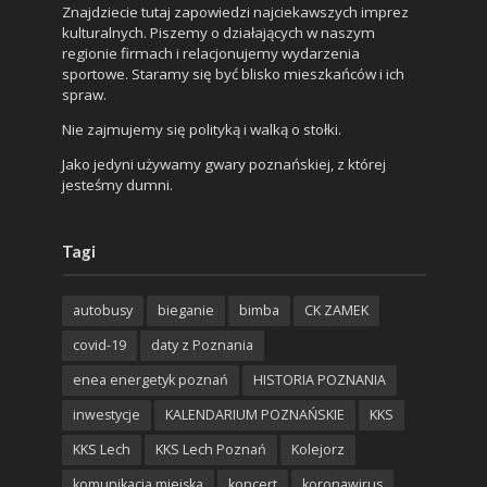
Znajdziecie tutaj zapowiedzi najciekawszych imprez
kulturalnych. Piszemy o działających w naszym
regionie firmach i relacjonujemy wydarzenia
sportowe. Staramy się być blisko mieszkańców i ich
spraw.
Nie zajmujemy się polityką i walką o stołki.
Jako jedyni używamy gwary poznańskiej, z której
jesteśmy dumni.
Tagi
autobusy
bieganie
bimba
CK ZAMEK
covid-19
daty z Poznania
enea energetyk poznań
HISTORIA POZNANIA
inwestycje
KALENDARIUM POZNAŃSKIE
KKS
KKS Lech
KKS Lech Poznań
Kolejorz
komunikacja miejska
koncert
koronawirus