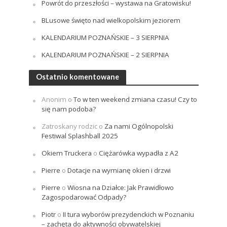
Powrót do przeszłości – wystawa na Gratowisku!
BLusowe święto nad wielkopolskim jeziorem
KALENDARIUM POZNAŃSKIE – 3 SIERPNIA
KALENDARIUM POZNAŃSKIE – 2 SIERPNIA
Ostatnio komentowane
Anonim
o
To w ten weekend zmiana czasu! Czy to
się nam podoba?
Zatroskany rodzic
o
Za nami Ogólnopolski
Festiwal Splashball 2025
Okiem Truckera
o
Ciężarówka wypadła z A2
Pierre
o
Dotacje na wymianę okien i drzwi
Pierre
o
Wiosna na Działce: Jak Prawidłowo
Zagospodarować Odpady?
Piotr
o
II tura wyborów prezydenckich w Poznaniu
– zachęta do aktywności obywatelskiej