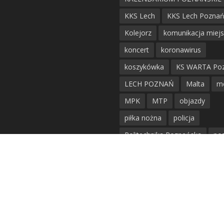
KKS Lech
KKS Lech Pozna
Kolejorz
komunikacja miej
koncert
koronawirus
koszykówka
KS WARTA Po
LECH POZNAŃ
Malta
m
MPK
MTP
objazdy
piłka nożna
policja
Politechnika Poznańska
po
remont
siatkówka
siatkówka kobiet
straż mie
Straż Pożarna
szkieły
tr
tramwaje
UAM
utrudnie
warta poznań
waterpolo