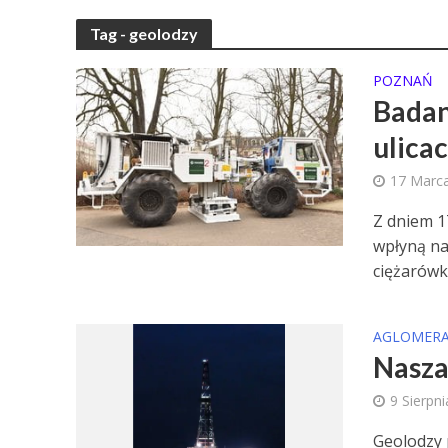
Tag - geolodzy
POZNAŃ
Badan
ulica
17 Marc
Z dniem 1
wpłyną na
ciężarówki
AGLOMERA
Nasza
9 Sierpn
Geolodzy 