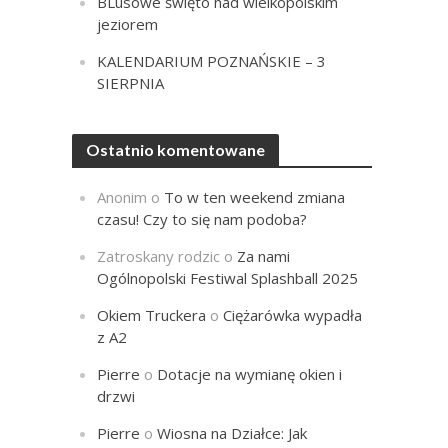
BLusowe święto nad wielkopolskim
jeziorem
KALENDARIUM POZNAŃSKIE – 3
SIERPNIA
Ostatnio komentowane
Anonim
o
To w ten weekend zmiana
czasu! Czy to się nam podoba?
Zatroskany rodzic
o
Za nami
Ogólnopolski Festiwal Splashball 2025
Okiem Truckera
o
Ciężarówka wypadła
z A2
Pierre
o
Dotacje na wymianę okien i
drzwi
Pierre
o
Wiosna na Działce: Jak