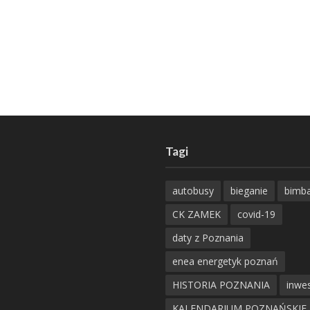
Tagi
autobusy
bieganie
bimb
CK ZAMEK
covid-19
daty z Poznania
enea energetyk poznań
HISTORIA POZNANIA
inwes
KALENDARIUM POZNAŃSKIE