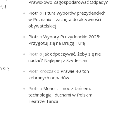
Prawidłowo Zagospodarować Odpady?
ają
Piotr
o
II tura wyborów prezydenckich
w Poznaniu – zachęta do aktywności
obywatelskiej
Piotr
o
Wybory Prezydenckie 2025:
Przygotuj się na Drugą Turę
Piotr
o
Jak odpoczywać, żeby się nie
nudzić? Najlepiej z Szydercami
a się
Piotr Kroczak
o
Prawie 40 ton
zebranych odpadów
Piotr
o
Monolit – noc z tańcem,
technologią i duchami w Polskim
Teatrze Tańca