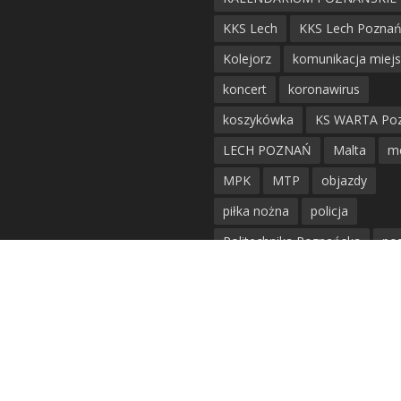
KKS Lech
KKS Lech Pozna
Kolejorz
komunikacja miej
koncert
koronawirus
koszykówka
KS WARTA Po
LECH POZNAŃ
Malta
m
MPK
MTP
objazdy
piłka nożna
policja
Politechnika Poznańska
po
remont
siatkówka
siatkówka kobiet
straż mie
Straż Pożarna
szkieły
tr
tramwaje
UAM
utrudnie
warta poznań
waterpolo