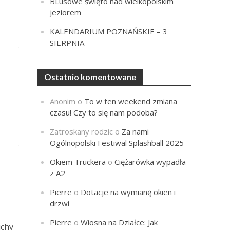
BLusowe święto nad wielkopolskim
jeziorem
KALENDARIUM POZNAŃSKIE – 3
SIERPNIA
Ostatnio komentowane
Anonim
o
To w ten weekend zmiana
czasu! Czy to się nam podoba?
Zatroskany rodzic
o
Za nami
Ogólnopolski Festiwal Splashball 2025
Okiem Truckera
o
Ciężarówka wypadła
z A2
Pierre
o
Dotacje na wymianę okien i
drzwi
Pierre
o
Wiosna na Działce: Jak
uchy