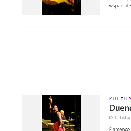
wspaniałej.
K U L T U R
Duen
15 Listo
Flamenco 