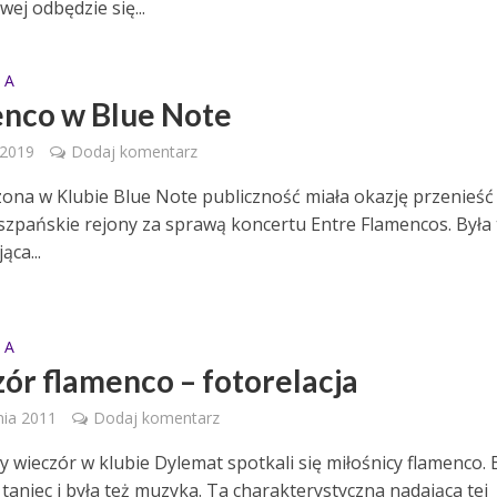
ej odbędzie się...
 A
nco w Blue Note
 2019
Dodaj komentarz
na w Klubie Blue Note publiczność miała okazję przenieść 
szpańskie rejony za sprawą koncertu Entre Flamencos. Była 
ca...
 A
ór flamenco – fotorelacja
nia 2011
Dodaj komentarz
 wieczór w klubie Dylemat spotkali się miłośnicy flamenco. 
 taniec i była też muzyka. Ta charakterystyczna nadająca tej