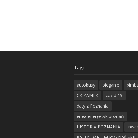
Tagi
autobusy
bieganie
bimb
CK ZAMEK
covid-19
daty z Poznania
enea energetyk poznań
HISTORIA POZNANIA
inwes
KALENDARIUM POZNAŃSKIE