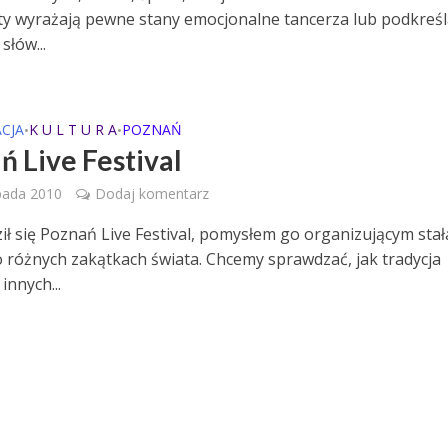
esty wyrażają pewne stany emocjonalne tancerza lub podkreśl
słów...
CJA
K U L T U R A
POZNAŃ
•
•
ń Live Festival
pada 2010
Dodaj komentarz
ił się Poznań Live Festival, pomysłem go organizującym stał
 różnych zakątkach świata. Chcemy sprawdzać, jak tradycja
innych...