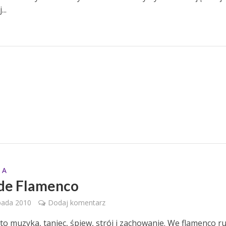
..
 A
de Flamenco
pada 2010
Dodaj komentarz
to muzyka, taniec, śpiew, strój i zachowanie. We flamenco r