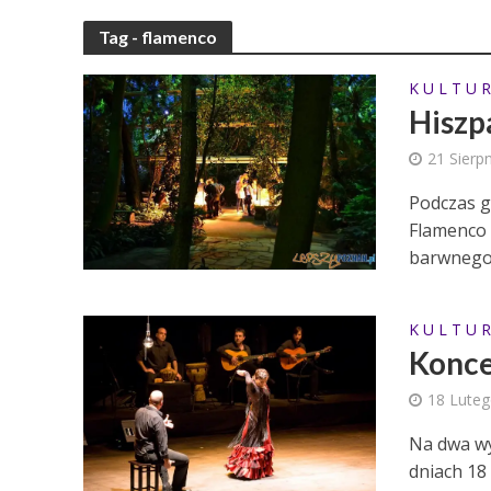
Tag - flamenco
K U L T U R
Hiszp
21 Sierp
Podczas g
Flamenco 
barwnego.
K U L T U R
Konce
18 Lute
Na dwa w
dniach 18 