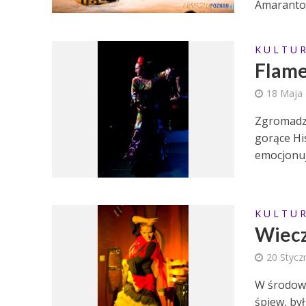
Amarantow
K U L T U R
Flame
18 Maja
Zgromadzo
gorące Hi
emocjonują
K U L T U R
Wiecz
20 Stycz
W środowy
śpiew, był