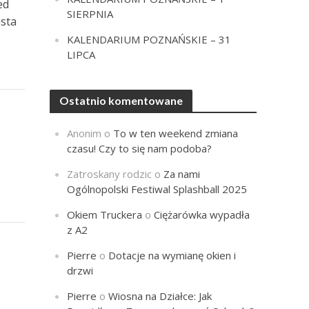
ed
SIERPNIA
asta
KALENDARIUM POZNAŃSKIE – 31
LIPCA
Ostatnio komentowane
Anonim
o
To w ten weekend zmiana
czasu! Czy to się nam podoba?
Zatroskany rodzic
o
Za nami
Ogólnopolski Festiwal Splashball 2025
Okiem Truckera
o
Ciężarówka wypadła
z A2
Pierre
o
Dotacje na wymianę okien i
drzwi
Pierre
o
Wiosna na Działce: Jak