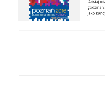
Dzisiaj m
godziną 9
jako kandy