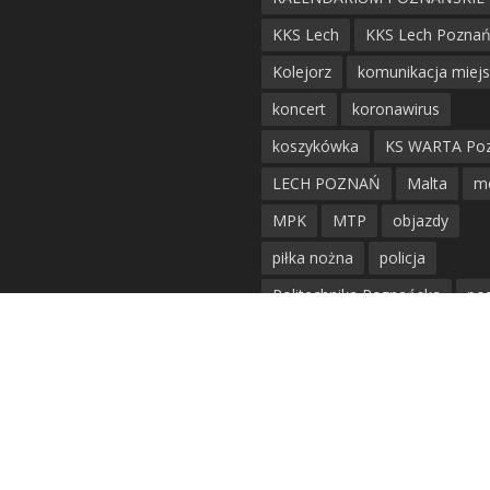
KKS Lech
KKS Lech Pozna
Kolejorz
komunikacja miej
koncert
koronawirus
koszykówka
KS WARTA Po
LECH POZNAŃ
Malta
m
MPK
MTP
objazdy
piłka nożna
policja
Politechnika Poznańska
po
remont
siatkówka
siatkówka kobiet
straż mie
Straż Pożarna
szkieły
tr
tramwaje
UAM
utrudnie
warta poznań
waterpolo