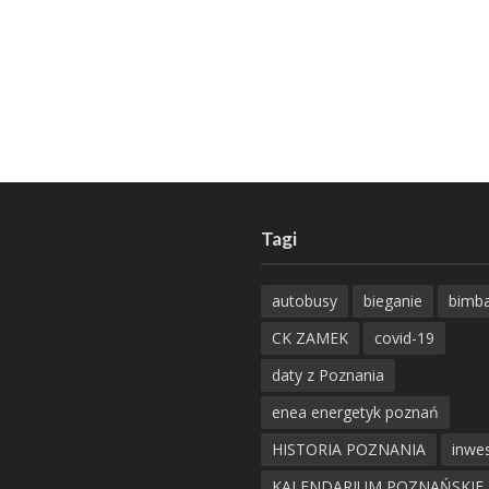
Tagi
autobusy
bieganie
bimb
CK ZAMEK
covid-19
daty z Poznania
enea energetyk poznań
HISTORIA POZNANIA
inwes
KALENDARIUM POZNAŃSKIE