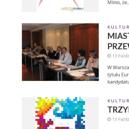
Mimo, że..
K U L T U R
MIAS
PRZE
13 Paźdz
W Warszaw
tytułu Eur
kandydatur
K U L T U R
TRZY
13 Paźdz