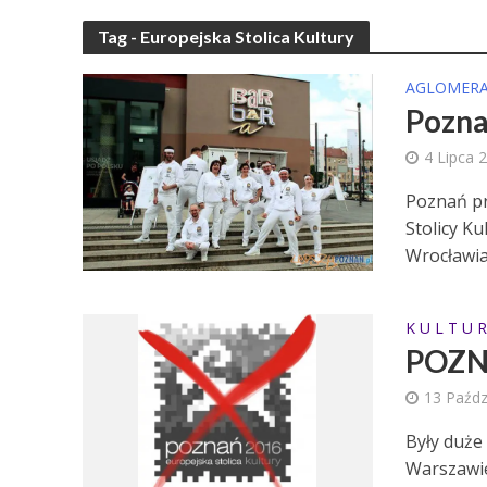
Tag - Europejska Stolica Kultury
AGLOMERA
Pozna
4 Lipca 
Poznań pr
Stolicy K
Wrocławia 
K U L T U R
POZN
13 Paźdz
Były duże
Warszawie