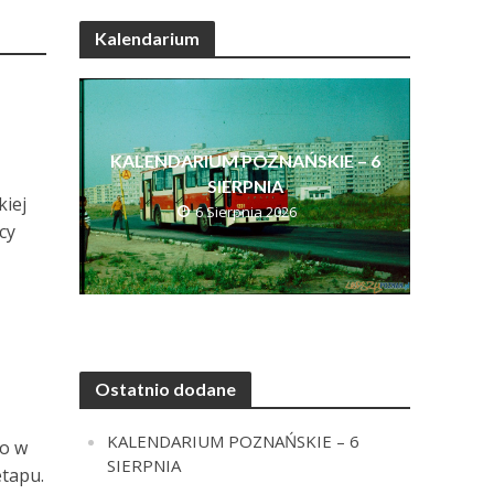
Kalendarium
KALENDARIUM POZNAŃSKIE – 6
SIERPNIA
kiej
6 Sierpnia 2026
cy
Ostatnio dodane
KALENDARIUM POZNAŃSKIE – 6
no w
SIERPNIA
etapu.