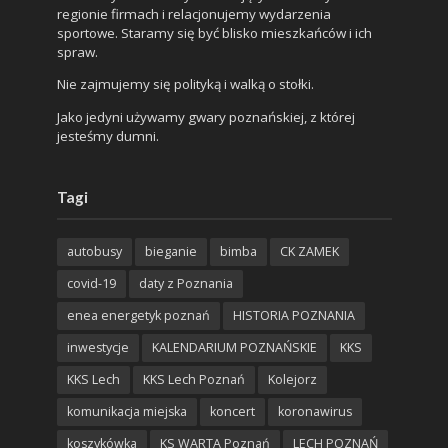
regionie firmach i relacjonujemy wydarzenia
sportowe. Staramy się być blisko mieszkańców i ich
spraw.
Nie zajmujemy się polityką i walką o stołki.
Jako jedyni używamy gwary poznańskiej, z której
jesteśmy dumni.
Tagi
autobusy
bieganie
bimba
CK ZAMEK
covid-19
daty z Poznania
enea energetyk poznań
HISTORIA POZNANIA
inwestycje
KALENDARIUM POZNAŃSKIE
KKS
KKS Lech
KKS Lech Poznań
Kolejorz
komunikacja miejska
koncert
koronawirus
koszykówka
KS WARTA Poznań
LECH POZNAŃ