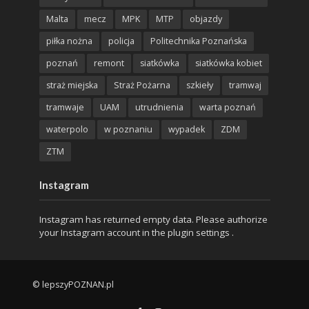
Malta
mecz
MPK
MTP
objazdy
piłka nożna
policja
Politechnika Poznańska
poznań
remont
siatkówka
siatkówka kobiet
straż miejska
Straż Pożarna
szkieły
tramwaj
tramwaje
UAM
utrudnienia
warta poznań
waterpolo
w poznaniu
wypadek
ZDM
ZTM
Instagram
Instagram has returned empty data. Please authorize
your Instagram account in the
plugin settings
.
© lepszyPOZNAN.pl