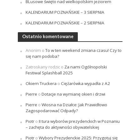
BLusowe święto nad wielkopolskim jeziorem
KALENDARIUM POZNAŃSKIE – 3 SIERPNIA
KALENDARIUM POZNAŃSKIE – 2 SIERPNIA
Ostatnio komentowane
Anonim
o
To w ten weekend zmiana czasu! Czy to
się nam podoba?
Zatroskany rodzic
o
Za nami Ogólnopolski
Festiwal Splashball 2025
Okiem Truckera
o
Ciężarówka wypadła z A2
Pierre
o
Dotacje na wymianę okien i drzwi
Pierre
o
Wiosna na Działce: Jak Prawidłowo
Zagospodarować Odpady?
Piotr
o
II tura wyborów prezydenckich w Poznaniu
– zachęta do aktywności obywatelskiej
Piotr
o
Wybory Prezydenckie 2025: Przygotuj się