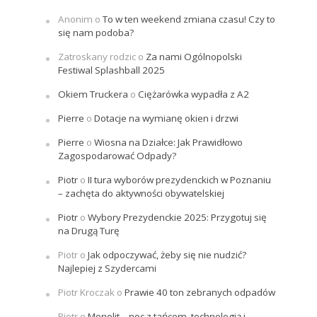
Anonim
o
To w ten weekend zmiana czasu! Czy to
się nam podoba?
Zatroskany rodzic
o
Za nami Ogólnopolski
Festiwal Splashball 2025
Okiem Truckera
o
Ciężarówka wypadła z A2
Pierre
o
Dotacje na wymianę okien i drzwi
Pierre
o
Wiosna na Działce: Jak Prawidłowo
Zagospodarować Odpady?
Piotr
o
II tura wyborów prezydenckich w Poznaniu
– zachęta do aktywności obywatelskiej
Piotr
o
Wybory Prezydenckie 2025: Przygotuj się
na Drugą Turę
Piotr
o
Jak odpoczywać, żeby się nie nudzić?
Najlepiej z Szydercami
Piotr Kroczak
o
Prawie 40 ton zebranych odpadów
Piotr
o
Monolit – noc z tańcem, technologią i