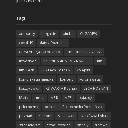
jesteśmy dumni.
Tagi
autobusy
bieganie
bimba
CK ZAMEK
covid-19
daty z Poznania
enea energetyk poznań
HISTORIA POZNANIA
inwestycje
KALENDARIUM POZNAŃSKIE
KKS
KKS Lech
KKS Lech Poznań
Kolejorz
komunikacja miejska
koncert
koronawirus
koszykówka
KS WARTA Poznań
LECH POZNAŃ
Malta
mecz
MPK
MTP
objazdy
piłka nożna
policja
Politechnika Poznańska
poznań
remont
siatkówka
siatkówka kobiet
straż miejska
Straż Pożarna
szkieły
tramwaj