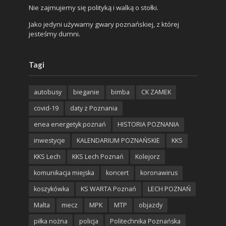
Nie zajmujemy się polityką i walką o stołki.
Jako jedyni używamy gwary poznańskiej, z której
jesteśmy dumni.
Tagi
autobusy
bieganie
bimba
CK ZAMEK
covid-19
daty z Poznania
enea energetyk poznań
HISTORIA POZNANIA
inwestycje
KALENDARIUM POZNAŃSKIE
KKS
KKS Lech
KKS Lech Poznań
Kolejorz
komunikacja miejska
koncert
koronawirus
koszykówka
KS WARTA Poznań
LECH POZNAŃ
Malta
mecz
MPK
MTP
objazdy
piłka nożna
policja
Politechnika Poznańska