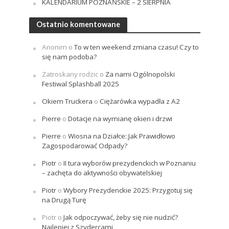
KALENDARIUM POZNAŃSKIE – 2 SIERPNIA
Ostatnio komentowane
Anonim
o
To w ten weekend zmiana czasu! Czy to
się nam podoba?
Zatroskany rodzic
o
Za nami Ogólnopolski
Festiwal Splashball 2025
Okiem Truckera
o
Ciężarówka wypadła z A2
Pierre
o
Dotacje na wymianę okien i drzwi
Pierre
o
Wiosna na Działce: Jak Prawidłowo
Zagospodarować Odpady?
Piotr
o
II tura wyborów prezydenckich w Poznaniu
– zachęta do aktywności obywatelskiej
Piotr
o
Wybory Prezydenckie 2025: Przygotuj się
na Drugą Turę
Piotr
o
Jak odpoczywać, żeby się nie nudzić?
Najlepiej z Szydercami