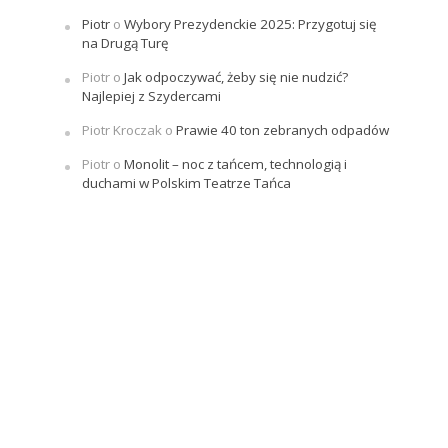
Piotr
o
Wybory Prezydenckie 2025: Przygotuj się
na Drugą Turę
Piotr
o
Jak odpoczywać, żeby się nie nudzić?
Najlepiej z Szydercami
Piotr Kroczak
o
Prawie 40 ton zebranych odpadów
Piotr
o
Monolit – noc z tańcem, technologią i
duchami w Polskim Teatrze Tańca