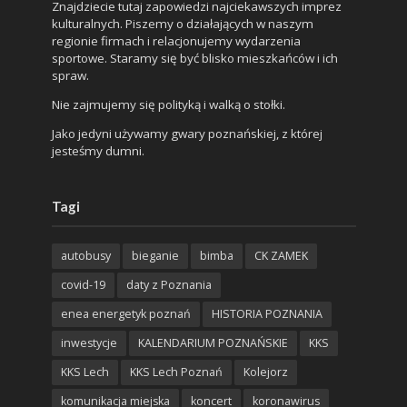
Znajdziecie tutaj zapowiedzi najciekawszych imprez
kulturalnych. Piszemy o działających w naszym
regionie firmach i relacjonujemy wydarzenia
sportowe. Staramy się być blisko mieszkańców i ich
spraw.
Nie zajmujemy się polityką i walką o stołki.
Jako jedyni używamy gwary poznańskiej, z której
jesteśmy dumni.
Tagi
autobusy
bieganie
bimba
CK ZAMEK
covid-19
daty z Poznania
enea energetyk poznań
HISTORIA POZNANIA
inwestycje
KALENDARIUM POZNAŃSKIE
KKS
KKS Lech
KKS Lech Poznań
Kolejorz
komunikacja miejska
koncert
koronawirus