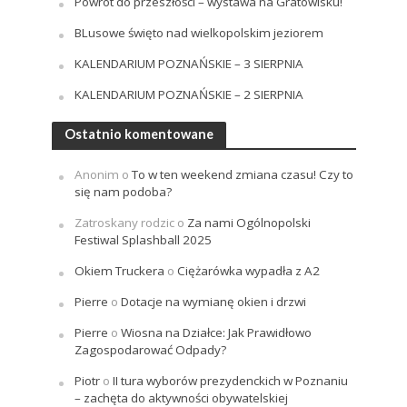
Powrót do przeszłości – wystawa na Gratowisku!
BLusowe święto nad wielkopolskim jeziorem
KALENDARIUM POZNAŃSKIE – 3 SIERPNIA
KALENDARIUM POZNAŃSKIE – 2 SIERPNIA
Ostatnio komentowane
Anonim
o
To w ten weekend zmiana czasu! Czy to
się nam podoba?
Zatroskany rodzic
o
Za nami Ogólnopolski
Festiwal Splashball 2025
Okiem Truckera
o
Ciężarówka wypadła z A2
Pierre
o
Dotacje na wymianę okien i drzwi
Pierre
o
Wiosna na Działce: Jak Prawidłowo
Zagospodarować Odpady?
Piotr
o
II tura wyborów prezydenckich w Poznaniu
– zachęta do aktywności obywatelskiej