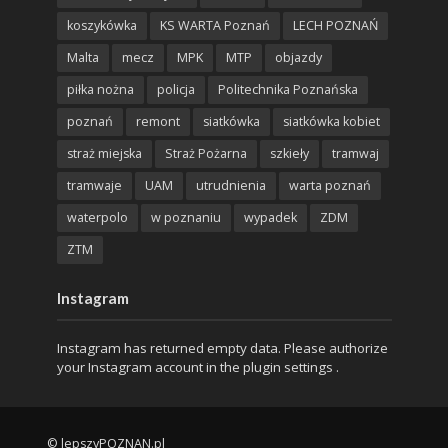
koszykówka
KS WARTA Poznań
LECH POZNAŃ
Malta
mecz
MPK
MTP
objazdy
piłka nożna
policja
Politechnika Poznańska
poznań
remont
siatkówka
siatkówka kobiet
straż miejska
Straż Pożarna
szkieły
tramwaj
tramwaje
UAM
utrudnienia
warta poznań
waterpolo
w poznaniu
wypadek
ZDM
ZTM
Instagram
Instagram has returned empty data. Please authorize
your Instagram account in the
plugin settings
.
© lepszyPOZNAN.pl