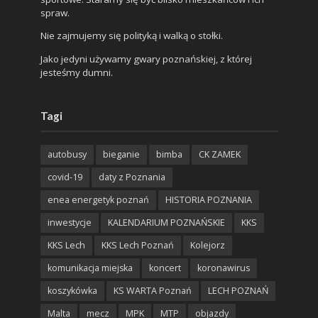
spraw.
Nie zajmujemy się polityką i walką o stołki.
Jako jedyni używamy gwary poznańskiej, z której
jesteśmy dumni.
Tagi
autobusy
bieganie
bimba
CK ZAMEK
covid-19
daty z Poznania
enea energetyk poznań
HISTORIA POZNANIA
inwestycje
KALENDARIUM POZNAŃSKIE
KKS
KKS Lech
KKS Lech Poznań
Kolejorz
komunikacja miejska
koncert
koronawirus
koszykówka
KS WARTA Poznań
LECH POZNAŃ
Malta
mecz
MPK
MTP
objazdy