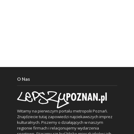
O Nas
Witamy na pierwszym portalu metropolii Poznań.
Znajdziecie tutaj zapowiedzi najciekawszych imprez
kulturalnych. Piszemy o działających w naszym
regionie firmach i relacjonujemy wydarzenia
sportowe. Staramy się być blisko mieszkańców i ich