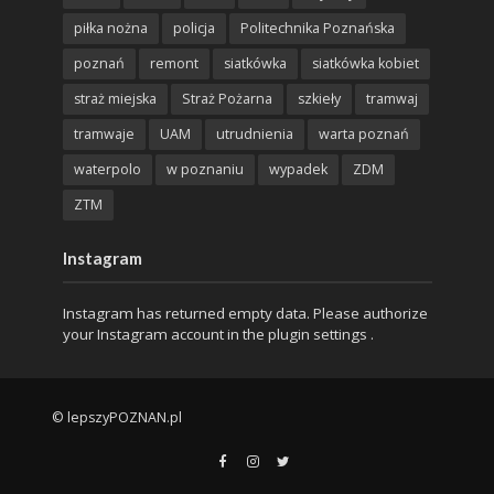
piłka nożna
policja
Politechnika Poznańska
poznań
remont
siatkówka
siatkówka kobiet
straż miejska
Straż Pożarna
szkieły
tramwaj
tramwaje
UAM
utrudnienia
warta poznań
waterpolo
w poznaniu
wypadek
ZDM
ZTM
Instagram
Instagram has returned empty data. Please authorize
your Instagram account in the
plugin settings
.
© lepszyPOZNAN.pl