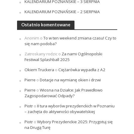
KALENDARIUM POZNAŃSKIE – 3 SIERPNIA
KALENDARIUM POZNAŃSKIE – 2 SIERPNIA
Ostatnio komentowane
Anonim
o
To w ten weekend zmiana czasu! Czy to
się nam podoba?
Zatroskany rodzic
o
Za nami Ogólnopolski
Festiwal Splashball 2025
Okiem Truckera
o
Ciężarówka wypadła z A2
Pierre
o
Dotacje na wymianę okien i drzwi
Pierre
o
Wiosna na Działce: Jak Prawidłowo
Zagospodarować Odpady?
Piotr
o
II tura wyborów prezydenckich w Poznaniu
– zachęta do aktywności obywatelskiej
Piotr
o
Wybory Prezydenckie 2025: Przygotuj się
na Drugą Turę