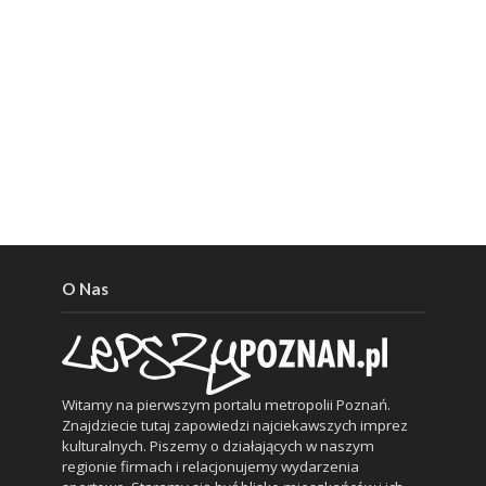
O Nas
Witamy na pierwszym portalu metropolii Poznań.
Znajdziecie tutaj zapowiedzi najciekawszych imprez
kulturalnych. Piszemy o działających w naszym
regionie firmach i relacjonujemy wydarzenia