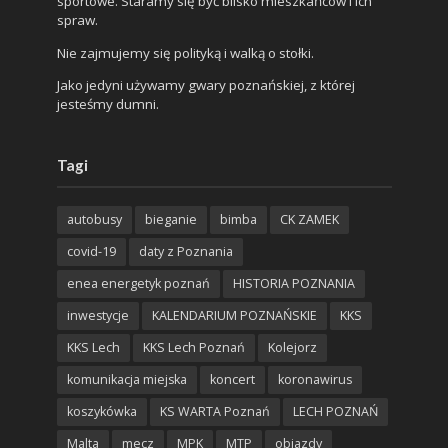
sportowe. Staramy się być blisko mieszkańców i ich
spraw.
Nie zajmujemy się polityką i walką o stołki.
Jako jedyni używamy gwary poznańskiej, z której
jesteśmy dumni.
Tagi
autobusy
bieganie
bimba
CK ZAMEK
covid-19
daty z Poznania
enea energetyk poznań
HISTORIA POZNANIA
inwestycje
KALENDARIUM POZNAŃSKIE
KKS
KKS Lech
KKS Lech Poznań
Kolejorz
komunikacja miejska
koncert
koronawirus
koszykówka
KS WARTA Poznań
LECH POZNAŃ
Malta
mecz
MPK
MTP
objazdy