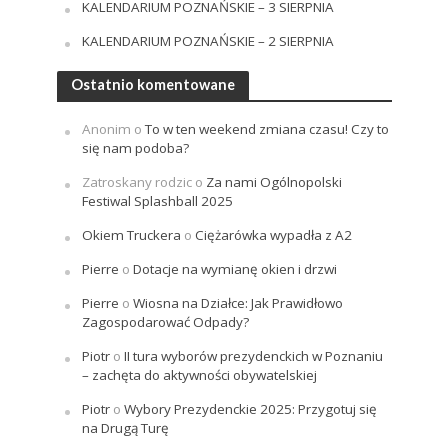
KALENDARIUM POZNAŃSKIE – 3 SIERPNIA
KALENDARIUM POZNAŃSKIE – 2 SIERPNIA
Ostatnio komentowane
Anonim
o
To w ten weekend zmiana czasu! Czy to
się nam podoba?
Zatroskany rodzic
o
Za nami Ogólnopolski
Festiwal Splashball 2025
Okiem Truckera
o
Ciężarówka wypadła z A2
Pierre
o
Dotacje na wymianę okien i drzwi
Pierre
o
Wiosna na Działce: Jak Prawidłowo
Zagospodarować Odpady?
Piotr
o
II tura wyborów prezydenckich w Poznaniu
– zachęta do aktywności obywatelskiej
Piotr
o
Wybory Prezydenckie 2025: Przygotuj się
na Drugą Turę