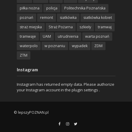
piłka nożna
policja
Politechnika Poznańska
poznań
remont
siatkówka
siatkówka kobiet
straż miejska
Straż Pożarna
szkieły
tramwaj
tramwaje
UAM
utrudnienia
warta poznań
waterpolo
w poznaniu
wypadek
ZDM
ZTM
Instagram
Instagram has returned empty data. Please authorize
your Instagram account in the
plugin settings
.
© lepszyPOZNAN.pl