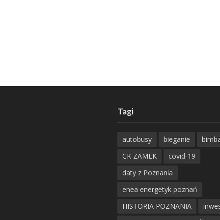
Tagi
autobusy
bieganie
bimb
CK ZAMEK
covid-19
daty z Poznania
enea energetyk poznań
HISTORIA POZNANIA
inwes