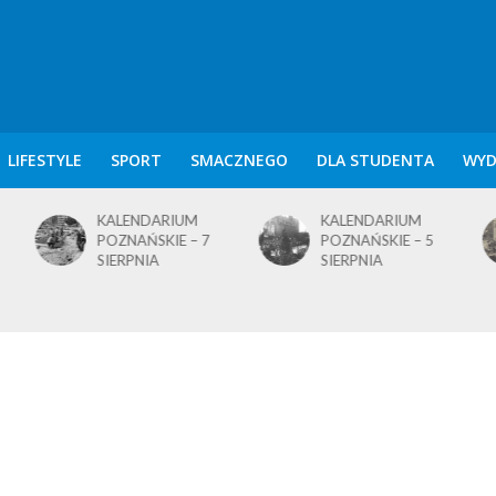
LIFESTYLE
SPORT
SMACZNEGO
DLA STUDENTA
WYD
KALENDARIUM
KALENDARIUM
POZNAŃSKIE – 7
POZNAŃSKIE – 5
SIERPNIA
SIERPNIA