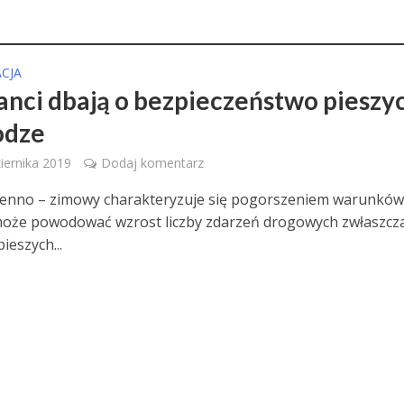
CJA
janci dbają o bezpieczeństwo pieszy
odze
iernika 2019
Dodaj komentarz
ienno – zimowy charakteryzuje się pogorszeniem warunków
może powodować wzrost liczby zdarzeń drogowych zwłaszcza
ieszych...