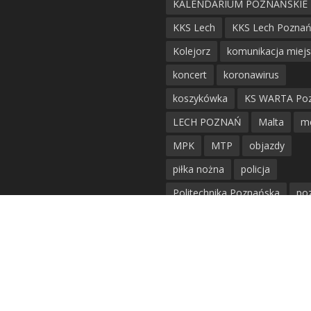
KALENDARIUM POZNAŃSKIE
KKS Lech
KKS Lech Pozna
Kolejorz
komunikacja miej
koncert
koronawirus
koszykówka
KS WARTA Po
LECH POZNAŃ
Malta
m
MPK
MTP
objazdy
piłka nożna
policja
Politechnika Poznańska
po
remont
siatkówka
siatkówka kobiet
straż mie
Straż Pożarna
szkieły
tr
tramwaje
UAM
utrudnie
warta poznań
waterpolo