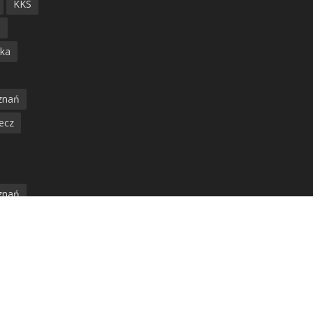
KKS
ń
ska
znań
ecz
znań
jska
amwaj
nia