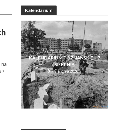
Kalendarium
ch
KALENDARIUM POZNAŃSKIE – 7
 na
SIERPNIA
 z
7 Sierpnia 2026