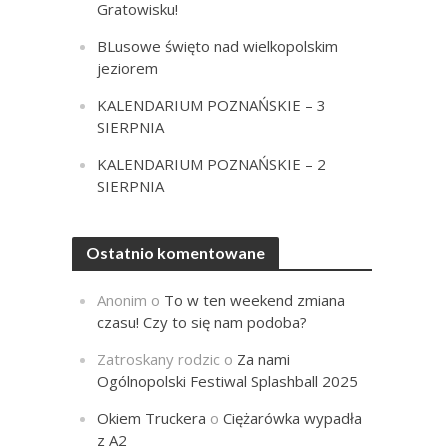
Gratowisku!
BLusowe święto nad wielkopolskim
jeziorem
KALENDARIUM POZNAŃSKIE – 3
SIERPNIA
KALENDARIUM POZNAŃSKIE – 2
SIERPNIA
Ostatnio komentowane
Anonim
o
To w ten weekend zmiana
czasu! Czy to się nam podoba?
Zatroskany rodzic
o
Za nami
Ogólnopolski Festiwal Splashball 2025
Okiem Truckera
o
Ciężarówka wypadła
z A2