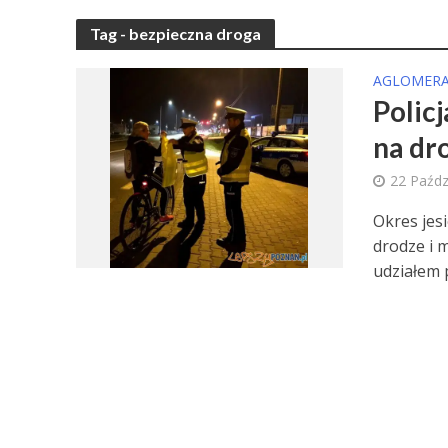
Tag - bezpieczna droga
AGLOMERA
Polic
na dr
22 Paźdz
Okres jes
drodze i 
udziałem p