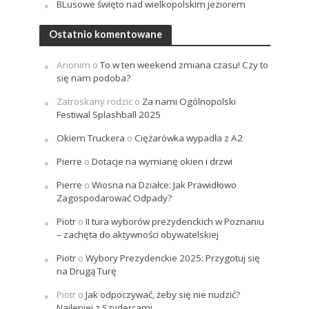
BLusowe święto nad wielkopolskim jeziorem
Ostatnio komentowane
Anonim
o
To w ten weekend zmiana czasu! Czy to
się nam podoba?
Zatroskany rodzic
o
Za nami Ogólnopolski
Festiwal Splashball 2025
Okiem Truckera
o
Ciężarówka wypadła z A2
Pierre
o
Dotacje na wymianę okien i drzwi
Pierre
o
Wiosna na Działce: Jak Prawidłowo
Zagospodarować Odpady?
Piotr
o
II tura wyborów prezydenckich w Poznaniu
– zachęta do aktywności obywatelskiej
Piotr
o
Wybory Prezydenckie 2025: Przygotuj się
na Drugą Turę
Piotr
o
Jak odpoczywać, żeby się nie nudzić?
Najlepiej z Szydercami