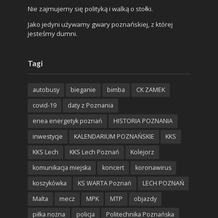
Nie zajmujemy się polityką i walką o stołki.
Jako jedyni używamy gwary poznańskiej, z której
jesteśmy dumni.
Tagi
autobusy
bieganie
bimba
CK ZAMEK
covid-19
daty z Poznania
enea energetyk poznań
HISTORIA POZNANIA
inwestycje
KALENDARIUM POZNAŃSKIE
KKS
KKS Lech
KKS Lech Poznań
Kolejorz
komunikacja miejska
koncert
koronawirus
koszykówka
KS WARTA Poznań
LECH POZNAŃ
Malta
mecz
MPK
MTP
objazdy
piłka nożna
policja
Politechnika Poznańska