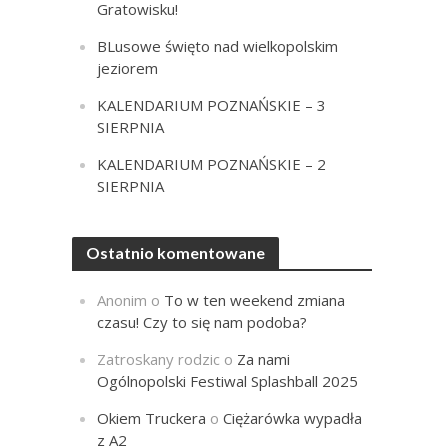
Gratowisku!
BLusowe święto nad wielkopolskim
jeziorem
KALENDARIUM POZNAŃSKIE – 3
SIERPNIA
KALENDARIUM POZNAŃSKIE – 2
SIERPNIA
Ostatnio komentowane
Anonim
o
To w ten weekend zmiana
czasu! Czy to się nam podoba?
Zatroskany rodzic
o
Za nami
Ogólnopolski Festiwal Splashball 2025
Okiem Truckera
o
Ciężarówka wypadła
z A2