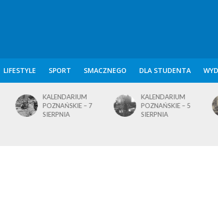
LIFESTYLE
SPORT
SMACZNEGO
DLA STUDENTA
WYD
KALENDARIUM
KALENDARIUM
POZNAŃSKIE – 7
POZNAŃSKIE – 5
SIERPNIA
SIERPNIA