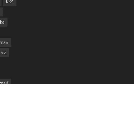
KKS
ń
ska
znań
ecz
znań
jska
amwaj
nia