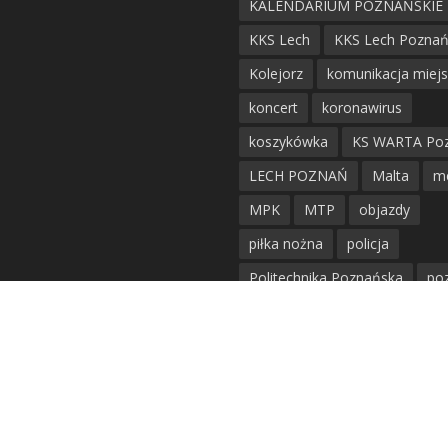
KALENDARIUM POZNAŃSKIE
KKS Lech
KKS Lech Pozna
Kolejorz
komunikacja miej
koncert
koronawirus
koszykówka
KS WARTA Po
LECH POZNAŃ
Malta
m
MPK
MTP
objazdy
piłka nożna
policja
Politechnika Poznańska
po
remont
siatkówka
siatkówka kobiet
straż mie
Straż Pożarna
szkieły
tr
tramwaje
UAM
utrudnie
warta poznań
waterpolo