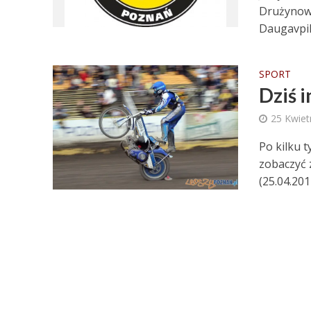
Drużynowy
Daugavpil
SPORT
Dziś 
25 Kwiet
Po kilku 
zobaczyć 
(25.04.201