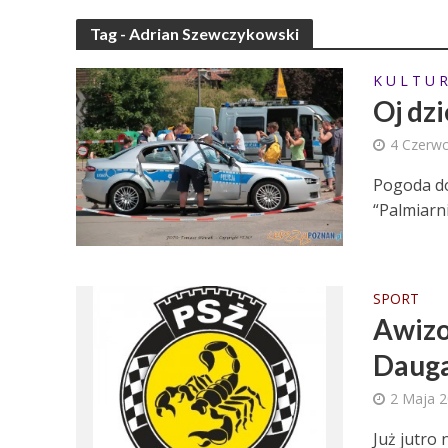
Tag - Adrian Szewczykowski
K U L T U R
Oj dzi
4 Czerw
Pogoda dop
“Palmiarni
SPORT
Awizo
Dauga
2 Maja 
Już jutro 