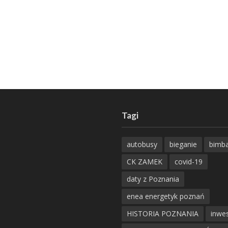
Tagi
autobusy
bieganie
bimb
CK ZAMEK
covid-19
daty z Poznania
enea energetyk poznań
HISTORIA POZNANIA
inwes