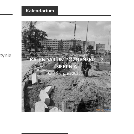
Kalendarium
stynie
KALENDARIUM POZNAŃSKIE – 7
SIERPNIA
7 Sierpnia 2026