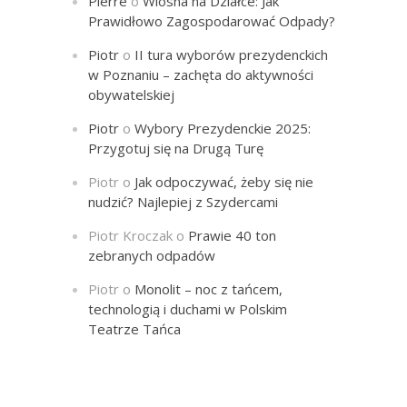
Pierre
o
Wiosna na Działce: Jak
Prawidłowo Zagospodarować Odpady?
Piotr
o
II tura wyborów prezydenckich
w Poznaniu – zachęta do aktywności
obywatelskiej
Piotr
o
Wybory Prezydenckie 2025:
Przygotuj się na Drugą Turę
Piotr
o
Jak odpoczywać, żeby się nie
nudzić? Najlepiej z Szydercami
Piotr Kroczak
o
Prawie 40 ton
zebranych odpadów
Piotr
o
Monolit – noc z tańcem,
technologią i duchami w Polskim
Teatrze Tańca