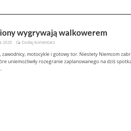
iony wygrywają walkowerem
ia 2020
Dodaj komentarz
ce, zawodnicy, motocykle i gotowy tor. Niestety Niemcom zab
 które uniemożliwiły rozegranie zaplanowanego na dziś spotk
.