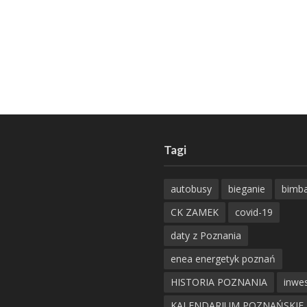
Tagi
autobusy
bieganie
bimb
CK ZAMEK
covid-19
daty z Poznania
enea energetyk poznań
HISTORIA POZNANIA
inwes
KALENDARIUM POZNAŃSKIE