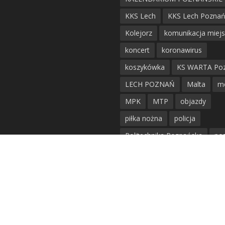
KKS Lech
KKS Lech Pozna
Kolejorz
komunikacja miej
koncert
koronawirus
koszykówka
KS WARTA Po
LECH POZNAŃ
Malta
m
MPK
MTP
objazdy
piłka nożna
policja
Politechnika Poznańska
po
remont
siatkówka
siatkówka kobiet
straż mie
Straż Pożarna
szkieły
tr
tramwaje
UAM
utrudnie
warta poznań
waterpolo