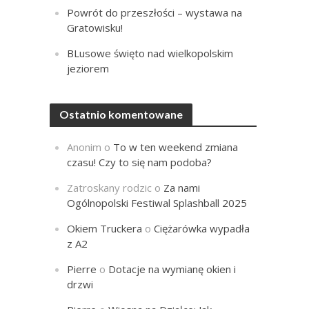
Powrót do przeszłości – wystawa na
Gratowisku!
BLusowe święto nad wielkopolskim
jeziorem
Ostatnio komentowane
Anonim
o
To w ten weekend zmiana
czasu! Czy to się nam podoba?
Zatroskany rodzic
o
Za nami
Ogólnopolski Festiwal Splashball 2025
Okiem Truckera
o
Ciężarówka wypadła
z A2
Pierre
o
Dotacje na wymianę okien i
drzwi