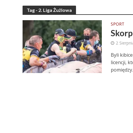
Tag - 2. Liga Żużlowa
SPORT
Skorp
2 Sierpn
Byli kibi
licencji,
pomiędzy..