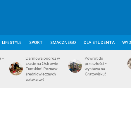
LIFESTYLE
SPORT
SMACZNEGO
DLA STUDENTA
WYD
w
Powrót do
KALENDARIUM
przeszłości –
POZNAŃSKIE – 9
wystawa na
SIERPNIA
Gratowisku!