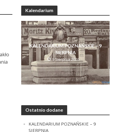
Kalendarium
KALENDARIUM POZNAŃSKIE – 9
SIERPNIA
rakło
9 Sierpnia 2026
ania
Ostatnio dodane
KALENDARIUM POZNAŃSKIE – 9
SIERPNIA