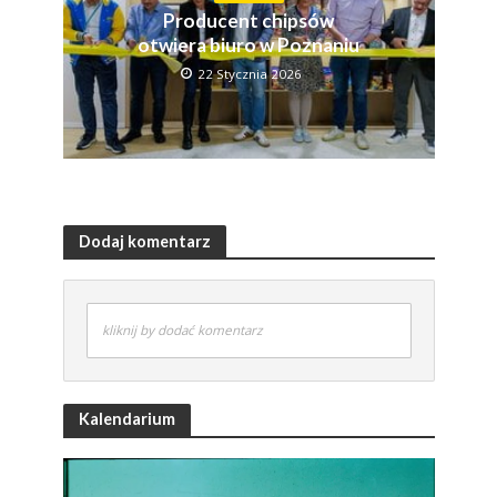
Producent chipsów
otwiera biuro w Poznaniu
22 Stycznia 2026
Dodaj komentarz
kliknij by dodać komentarz
Kalendarium