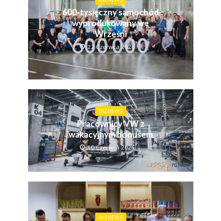
600-tysięczny samochód
wyprodukowany we
Wrześni
22 Czerwca 2026
BIZNEWS
Pracownicy VW z
wakacyjnym bonusem
10 Czerwca 2026
BIZNEWS