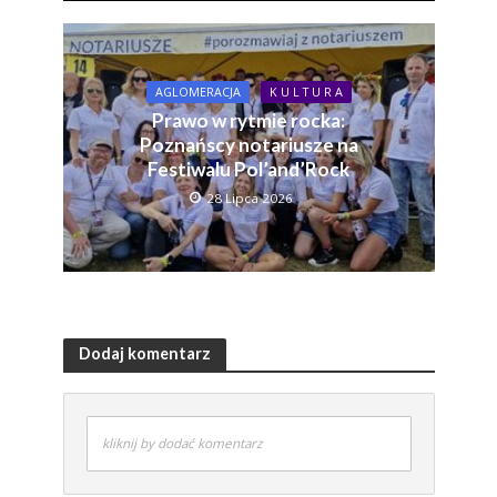
AGLOMERACJA
K U L T U R A
Prawo w rytmie rocka:
Poznańscy notariusze na
Festiwalu Pol’and’Rock
28 Lipca 2026
Dodaj komentarz
kliknij by dodać komentarz