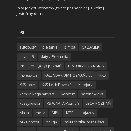
Jako jedyni używamy gwary poznańskiej, z której
jesteśmy dumni.
Tagi
autobusy
bieganie
bimba
CK ZAMEK
covid-19
daty z Poznania
enea energetyk poznań
HISTORIA POZNANIA
inwestycje
KALENDARIUM POZNAŃSKIE
KKS
KKS Lech
KKS Lech Poznań
Kolejorz
komunikacja miejska
koncert
koronawirus
koszykówka
KS WARTA Poznań
LECH POZNAŃ
Malta
mecz
MPK
MTP
objazdy
piłka nożna
policja
Politechnika Poznańska