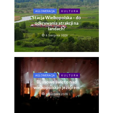
AGLOMERACJA
K U L T U R A
Stacja Wielkopolska – do
odkrywania atrakcji na
landach!
6 Sierpnia 2026
AGLOMERACJA
K U L T U R A
BLusowe święto nad
wielkopolskim jeziorem
3 Sierpnia 2026