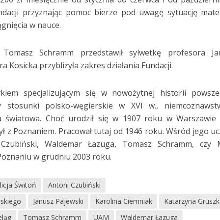
ndacji przyznając pomoc bierze pod uwagę sytuację mate
ągnięcia w nauce.
. Tomasz Schramm przedstawił sylwetkę profesora Ja
a Kosicka przybliżyła zakres działania Fundacji.
kiem specjalizującym się w nowożytnej historii powsze
 stosunki polsko-węgierskie w XVI w., niemcoznawstw
na światowa. Choć urodził się w 1907 roku w Warszawie
był z Poznaniem. Pracował tutaj od 1946 roku. Wśród jego u
 Czubiński, Waldemar Łazuga, Tomasz Schramm, czy M
Poznaniu w grudniu 2003 roku.
licja Świtoń
Antoni Czubiński
wskiego
Janusz Pajewski
Karolina Ciemniak
Katarzyna Grusz
eląg
Tomasz Schramm
UAM
Waldemar Łazuga