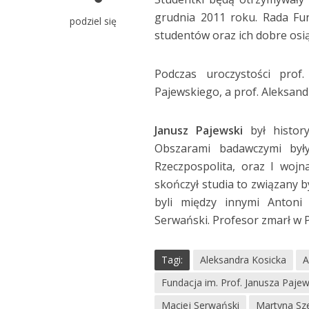
grudnia 2011 roku. Rada Fu
podziel się
studentów oraz ich dobre osi
Podczas uroczystości prof
Pajewskiego, a prof. Aleksandr
Janusz Pajewski
był history
Obszarami badawczymi były
Rzeczpospolita, oraz I woj
skończył studia to związany 
byli między innymi Antoni
Serwański. Profesor zmarł w 
Tagi:
Aleksandra Kosicka
A
Fundacja im. Prof. Janusza Paje
Maciej Serwański
Martyna Sz