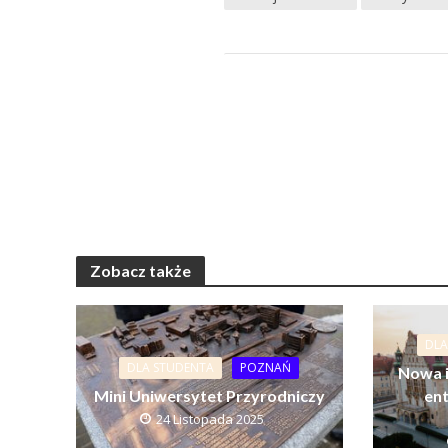
Zobacz także
DLA
DLA STUDENTA
POZNAŃ
Nowa i
Mini Uniwersytet Przyrodniczy
ent
24 Listopada 2025