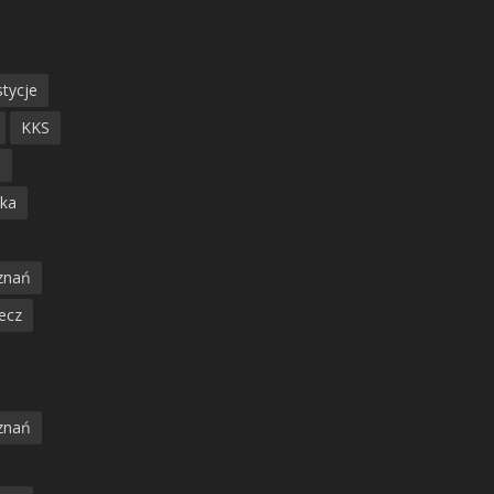
tycje
KKS
ń
ska
znań
ecz
znań