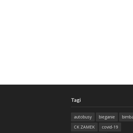
Tagi
autobusy
bieganie
bimb
CK ZAMEK
covid-19