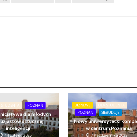
BIZNEWS
DLA STUDENTA
 STUDENTA
POZNAŃ
POZNAŃ
SIEBUDUJE
nicjatywa dla młodych
uzjastów sztucznej
Nowy uniwersytecki kompl
inteligencji
w centrum Poznania
14 Lutego 2025
7 Października 2023