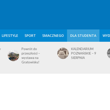
LIFESTYLE
SPORT
SMACZNEGO
DLA STUDENTA
WYD
w
Powrót do
KALENDARIUM
przeszłości –
POZNAŃSKIE – 9
wystawa na
SIERPNIA
Gratowisku!