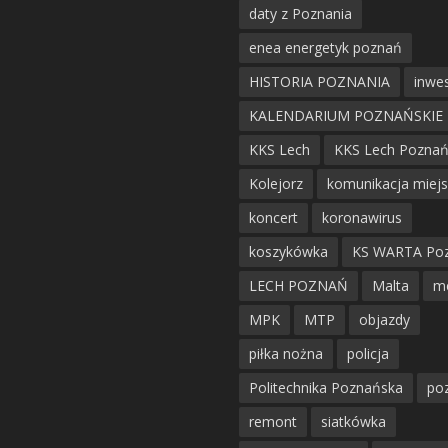
daty z Poznania
enea energetyk poznań
HISTORIA POZNANIA
inwes
KALENDARIUM POZNAŃSKIE
KKS Lech
KKS Lech Pozna
Kolejorz
komunikacja miej
koncert
koronawirus
koszykówka
KS WARTA Po
LECH POZNAŃ
Malta
m
MPK
MTP
objazdy
piłka nożna
policja
Politechnika Poznańska
po
remont
siatkówka