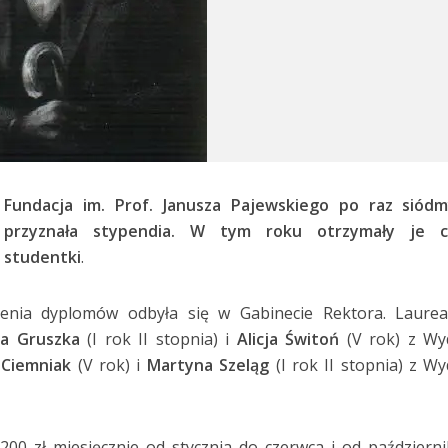
Fundacja im. Prof. Janusza Pajewskiego po raz siódm
przyznała stypendia. W tym roku otrzymały je c
studentki
.
zenia dyplomów odbyła się w Gabinecie Rektora. Laurea
na Gruszka
(I rok II stopnia) i
Alicja Świtoń
(V rok) z Wy
 Ciemniak
(V rok) i
Martyna Szeląg
(I rok II stopnia) z Wy
200 zł miesięcznie od stycznia do czerwca i od październ