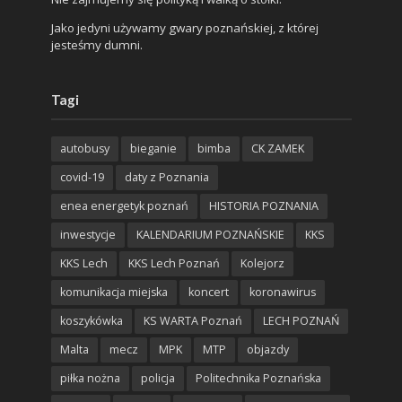
Jako jedyni używamy gwary poznańskiej, z której
jesteśmy dumni.
Tagi
autobusy
bieganie
bimba
CK ZAMEK
covid-19
daty z Poznania
enea energetyk poznań
HISTORIA POZNANIA
inwestycje
KALENDARIUM POZNAŃSKIE
KKS
KKS Lech
KKS Lech Poznań
Kolejorz
komunikacja miejska
koncert
koronawirus
koszykówka
KS WARTA Poznań
LECH POZNAŃ
Malta
mecz
MPK
MTP
objazdy
piłka nożna
policja
Politechnika Poznańska