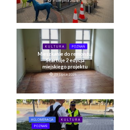
3 Sierpnia 2026
K U L T U R A
POZNAŃ
Mieszkanie do remontu.
Startuje 2 edycja
miejskiego projektu
29 Lipca 2026
AGLOMERACJA
K U L T U R A
POZNAŃ