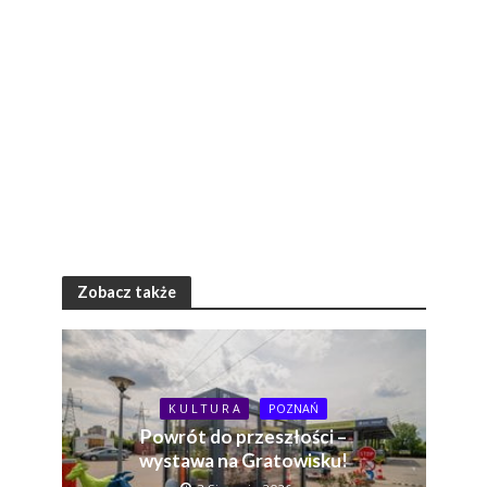
Zobacz także
K U L T U R A
POZNAŃ
Powrót do przeszłości –
wystawa na Gratowisku!