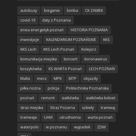
autobusy
bieganie
bimba
CK ZAMEK
covid-19
daty z Poznania
enea energetyk poznań
HISTORIA POZNANIA
inwestycje
KALENDARIUM POZNAŃSKIE
KKS
KKS Lech
KKS Lech Poznań
Kolejorz
komunikacja miejska
koncert
koronawirus
koszykówka
KS WARTA Poznań
LECH POZNAŃ
Malta
mecz
MPK
MTP
objazdy
piłka nożna
policja
Politechnika Poznańska
poznań
remont
siatkówka
siatkówka kobiet
straż miejska
Straż Pożarna
szkieły
tramwaj
tramwaje
UAM
utrudnienia
warta poznań
waterpolo
w poznaniu
wypadek
ZDM