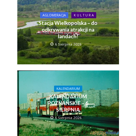
AGLOMERACJA
K U L T U R A
Stacja Wielkopolska – do
odkrywania atrakcji na
landach!
6 Sierpnia 2026
KALENDARIUM
KALENDARIUM
POZNAŃSKIE – 6
SIERPNIA
6 Sierpnia 2026