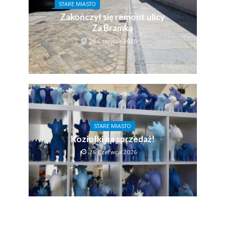
STARE MIASTO
Zakończył się remont ulicy
Za Bramką
26 Czerwca 2026
STARE MIASTO
Koziołki na sprzedaż!
26 Czerwca 2026