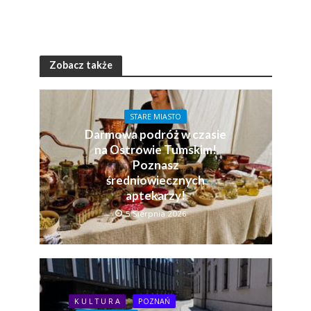
Zobacz także
STARE MIASTO
Darmowa podróż w czasie
na Ostrowie Tumskim!
Poznasz
średniowiecznych
aptekarzy!
5 Sierpnia 2026
K U L T U R A
POZNAŃ