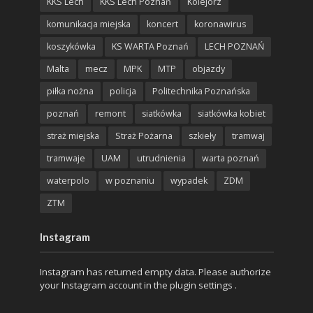
KKS Lech
KKS Lech Poznań
Kolejorz
komunikacja miejska
koncert
koronawirus
koszykówka
KS WARTA Poznań
LECH POZNAŃ
Malta
mecz
MPK
MTP
objazdy
piłka nożna
policja
Politechnika Poznańska
poznań
remont
siatkówka
siatkówka kobiet
straż miejska
Straż Pożarna
szkieły
tramwaj
tramwaje
UAM
utrudnienia
warta poznań
waterpolo
w poznaniu
wypadek
ZDM
ZTM
Instagram
Instagram has returned empty data. Please authorize
your Instagram account in the
plugin settings
.