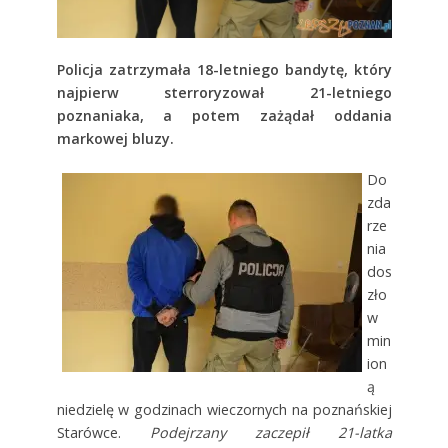
Policja zatrzymała 18-letniego bandytę, który
najpierw sterroryzował 21-letniego
poznaniaka, a potem zażądał oddania
markowej bluzy.
Do
zda
rze
nia
dos
zło
w
min
ion
ą
niedzielę w godzinach wieczornych na poznańskiej
Starówce.
Podejrzany zaczepił 21-latka