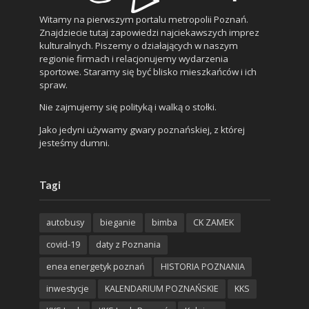
Witamy na pierwszym portalu metropolii Poznań.
Znajdziecie tutaj zapowiedzi najciekawszych imprez
kulturalnych. Piszemy o działających w naszym
regionie firmach i relacjonujemy wydarzenia
sportowe. Staramy się być blisko mieszkańców i ich
spraw.
Nie zajmujemy się polityką i walką o stołki.
Jako jedyni używamy gwary poznańskiej, z której
jesteśmy dumni.
Tagi
autobusy
bieganie
bimba
CK ZAMEK
covid-19
daty z Poznania
enea energetyk poznań
HISTORIA POZNANIA
inwestycje
KALENDARIUM POZNAŃSKIE
KKS