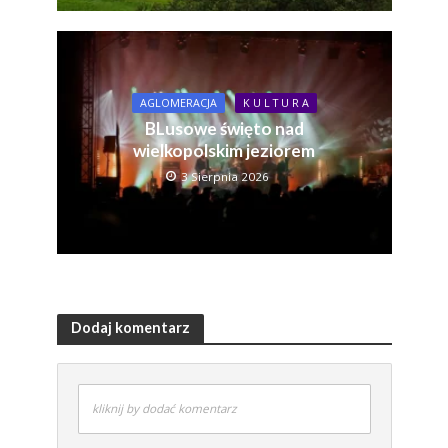
AGLOMERACJA
K U L T U R A
BLusowe święto nad
wielkopolskim jeziorem
3 Sierpnia 2026
Dodaj komentarz
kliknij by dodać komentarz