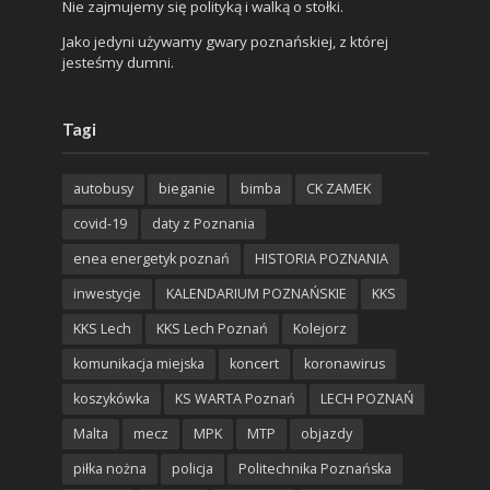
Nie zajmujemy się polityką i walką o stołki.
Jako jedyni używamy gwary poznańskiej, z której
jesteśmy dumni.
Tagi
autobusy
bieganie
bimba
CK ZAMEK
covid-19
daty z Poznania
enea energetyk poznań
HISTORIA POZNANIA
inwestycje
KALENDARIUM POZNAŃSKIE
KKS
KKS Lech
KKS Lech Poznań
Kolejorz
komunikacja miejska
koncert
koronawirus
koszykówka
KS WARTA Poznań
LECH POZNAŃ
Malta
mecz
MPK
MTP
objazdy
piłka nożna
policja
Politechnika Poznańska