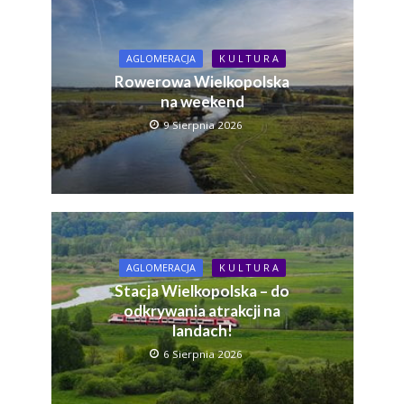
AGLOMERACJA
K U L T U R A
Rowerowa Wielkopolska
na weekend
9 Sierpnia 2026
AGLOMERACJA
K U L T U R A
Stacja Wielkopolska – do
odkrywania atrakcji na
landach!
6 Sierpnia 2026