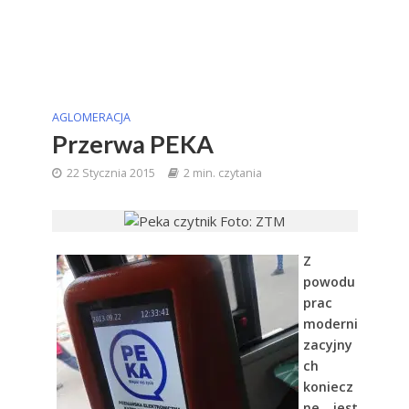
AGLOMERACJA
Przerwa PEKA
22 Stycznia 2015
2 min. czytania
Z
powodu
prac
moderni
zacyjny
ch
koniecz
ne jest