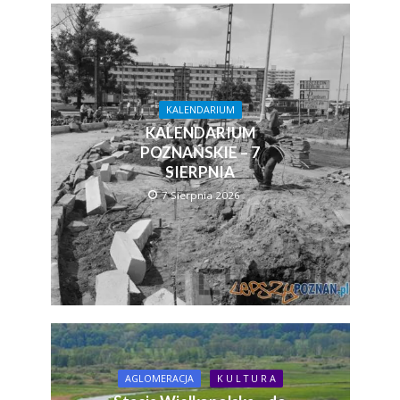
KALENDARIUM
KALENDARIUM
POZNAŃSKIE – 7
SIERPNIA
7 Sierpnia 2026
AGLOMERACJA
K U L T U R A