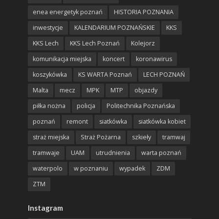
enea energetyk poznań
HISTORIA POZNANIA
inwestycje
KALENDARIUM POZNAŃSKIE
KKS
KKS Lech
KKS Lech Poznań
Kolejorz
komunikacja miejska
koncert
koronawirus
koszykówka
KS WARTA Poznań
LECH POZNAŃ
Malta
mecz
MPK
MTP
objazdy
piłka nożna
policja
Politechnika Poznańska
poznań
remont
siatkówka
siatkówka kobiet
straż miejska
Straż Pożarna
szkieły
tramwaj
tramwaje
UAM
utrudnienia
warta poznań
waterpolo
w poznaniu
wypadek
ZDM
ZTM
Instagram