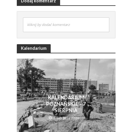
Dodaj komentarz
kliknij by dodać komentarz
Kalendarium
KALENDARIUM
POZNAŃSKIE – 7
SIERPNIA
7 Sierpnia 2026