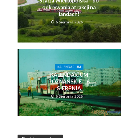
Stacja Wielkopolska – do
odkrywania atrakcji na
landach!
6 Sierpnia 2026
KALENDARIUM
KALENDARIUM
POZNAŃSKIE – 6
SIERPNIA
6 Sierpnia 2026