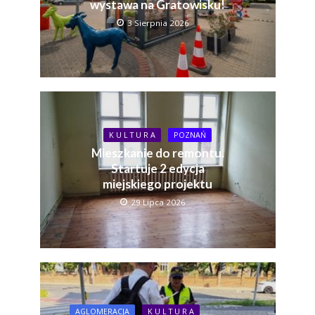
wystawa na Gratowisku!
3 Sierpnia 2026
K U L T U R A
POZNAŃ
Mieszkanie do remontu.
Startuje 2 edycja
miejskiego projektu
29 Lipca 2026
AGLOMERACJA
K U L T U R A