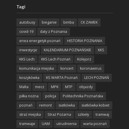
Tagi
autobusy
bieganie
bimba
CK ZAMEK
covid-19
daty z Poznania
enea energetyk poznań
HISTORIA POZNANIA
inwestycje
KALENDARIUM POZNAŃSKIE
KKS
KKS Lech
KKS Lech Poznań
Kolejorz
komunikacja miejska
koncert
koronawirus
koszykówka
KS WARTA Poznań
LECH POZNAŃ
Malta
mecz
MPK
MTP
objazdy
piłka nożna
policja
Politechnika Poznańska
poznań
remont
siatkówka
siatkówka kobiet
straż miejska
Straż Pożarna
szkieły
tramwaj
tramwaje
UAM
utrudnienia
warta poznań