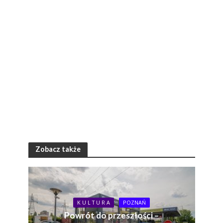
Zobacz także
K U L T U R A
POZNAŃ
Powrót do przeszłości –