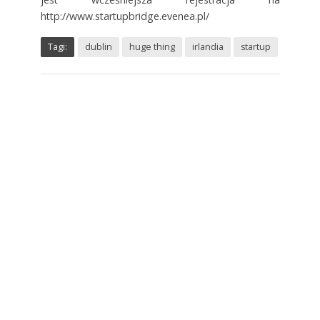
http://www.startupbridge.evenea.pl/
Tagi:
dublin
huge thing
irlandia
startup