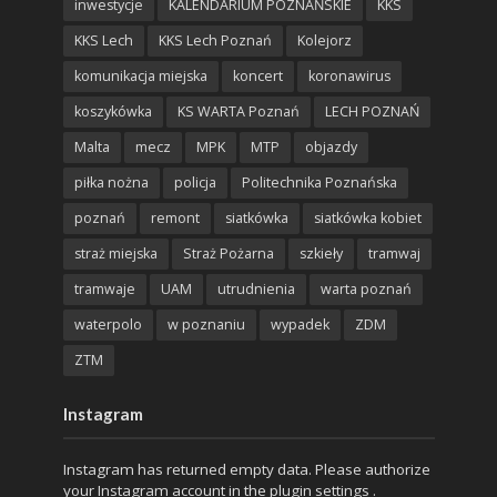
inwestycje
KALENDARIUM POZNAŃSKIE
KKS
KKS Lech
KKS Lech Poznań
Kolejorz
komunikacja miejska
koncert
koronawirus
koszykówka
KS WARTA Poznań
LECH POZNAŃ
Malta
mecz
MPK
MTP
objazdy
piłka nożna
policja
Politechnika Poznańska
poznań
remont
siatkówka
siatkówka kobiet
straż miejska
Straż Pożarna
szkieły
tramwaj
tramwaje
UAM
utrudnienia
warta poznań
waterpolo
w poznaniu
wypadek
ZDM
ZTM
Instagram
Instagram has returned empty data. Please authorize
your Instagram account in the
plugin settings
.