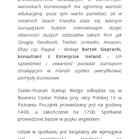
warunkach biznesowych ma ogromną wartość
edukacyjną, poza tym warto pamietać, że w
ostatnich latach Irlandia stała się ważnym
europejskim hubem internetowym dzięki
obecności dużych oddziałów takich firm jak
Google, Facebook, Twitter, Linkedin, Amazon,
Ebay czy Paypal
–
dodaje
Bartek Siepracki,
konsultant z Enterprise Ireland
–
i
ch
sąsiedztwo i otwartość pozwala startupom
działającym w Irlandii szybko zweryfikować
pomysły biznesowe
.
Dublin-Poznań Startup Bridge odbędzie się w
Business Center Polska przy ulicy Polskiej 13 w
Poznaniu. Początek przewidziany jest na godzinę
14:00, a zakończenie na 17:00. Spotkanie
prowadzone będzie w języku angielskim.
Udział w spotkaniu jest bezpłatny ale wymagana
jest wcześniejsza rejestracja na