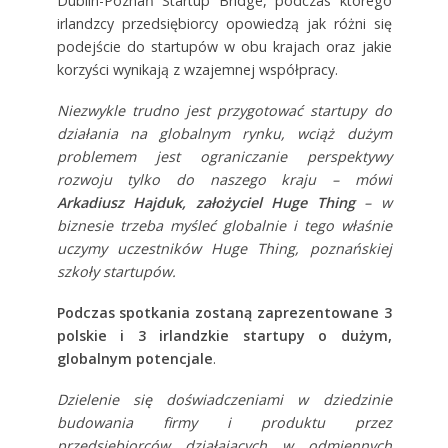
Dublin-Poznań Startup Bridge, podczas którego
irlandzcy przedsiębiorcy opowiedzą jak różni się
podejście do startupów w obu krajach oraz jakie
korzyści wynikają z wzajemnej współpracy.
Niezwykle trudno jest przygotować startupy do
działania na globalnym rynku, wciąż dużym
problemem jest ograniczanie perspektywy
rozwoju tylko do naszego kraju –
mówi
Arkadiusz Hajduk, założyciel Huge Thing
– w
biznesie trzeba myśleć globalnie i tego właśnie
uczymy uczestników Huge Thing, poznańskiej
szkoły startupów
.
Podczas spotkania zostaną zaprezentowane 3
polskie i 3 irlandzkie startupy o dużym,
globalnym potencjale
.
Dzielenie się doświadczeniami w dziedzinie
budowania firmy i produktu przez
przedsiębiorców działających w odmiennych