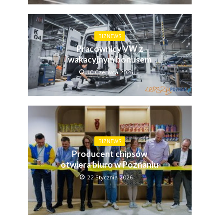
BIZNEWS
Pracownicy VW z
wakacyjnym bonusem
10 Czerwca 2026
BIZNEWS
Producent chipsów
otwiera biuro w Poznaniu
22 Stycznia 2026