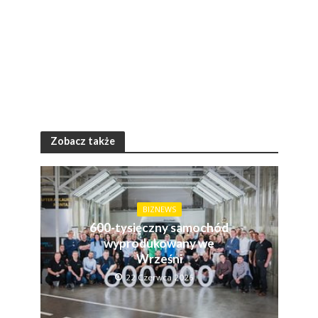
Zobacz także
BIZNEWS
600-tysięczny samochód
wyprodukowany we
Wrześni
22 Czerwca 2026