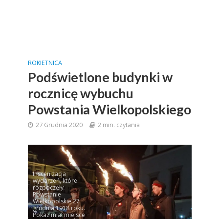
ROKIETNICA
Podświetlone budynki w
rocznicę wybuchu
Powstania Wielkopolskiego
27 Grudnia 2020
2 min. czytania
Inscenizacja
wydarzeń, które
rozpoczęły
Powstanie
Wielkopolskie 27
grudnia 1918 roku.
Pokaz miał miejsce