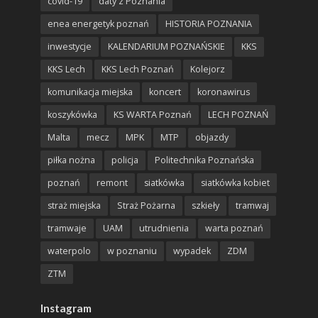
covid-19
daty z Poznania
enea energetyk poznań
HISTORIA POZNANIA
inwestycje
KALENDARIUM POZNAŃSKIE
KKS
KKS Lech
KKS Lech Poznań
Kolejorz
komunikacja miejska
koncert
koronawirus
koszykówka
KS WARTA Poznań
LECH POZNAŃ
Malta
mecz
MPK
MTP
objazdy
piłka nożna
policja
Politechnika Poznańska
poznań
remont
siatkówka
siatkówka kobiet
straż miejska
Straż Pożarna
szkieły
tramwaj
tramwaje
UAM
utrudnienia
warta poznań
waterpolo
w poznaniu
wypadek
ZDM
ZTM
Instagram