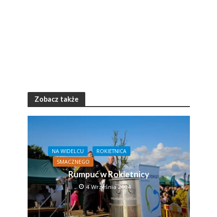
Zobacz także
NA WIDELCU
ROKIETNICA
SMACZNEGO
Rumpuć w Rokietnicy
4 Września 2024