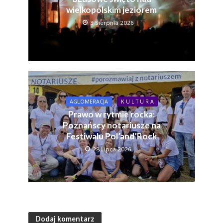
wielkopolskim jeziorem
3 Sierpnia 2026
AGLOMERACJA
K U L T U R A
Prawo w rytmie rocka:
Poznańscy notariusze na
Festiwalu Pol’and’Rock
28 Lipca 2026
Dodaj komentarz