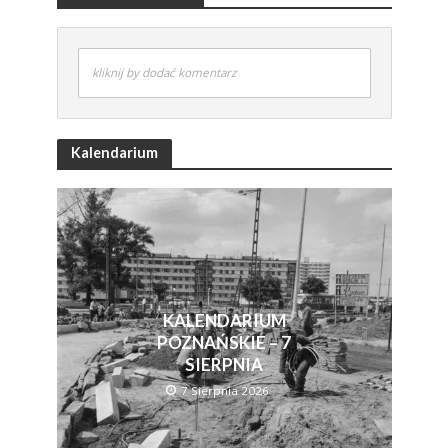
kliknij by dodać komentarz
Kalendarium
KALENDARIUM
POZNAŃSKIE – 7
SIERPNIA
7 Sierpnia 2026