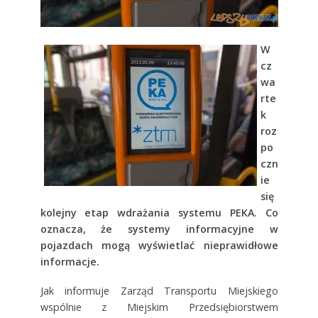
W
cz
wa
rte
k
roz
po
czn
ie
się
kolejny etap wdrażania systemu PEKA. Co
oznacza, że systemy informacyjne w
pojazdach mogą wyświetlać nieprawidłowe
informacje.
Jak informuje Zarząd Transportu Miejskiego
wspólnie z Miejskim Przedsiębiorstwem