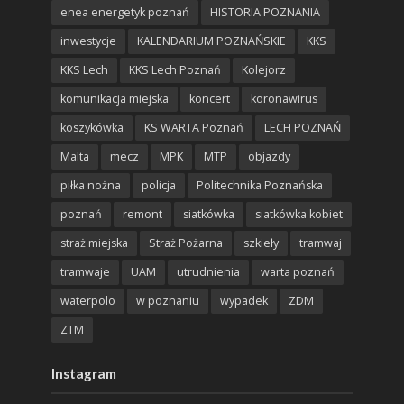
enea energetyk poznań
HISTORIA POZNANIA
inwestycje
KALENDARIUM POZNAŃSKIE
KKS
KKS Lech
KKS Lech Poznań
Kolejorz
komunikacja miejska
koncert
koronawirus
koszykówka
KS WARTA Poznań
LECH POZNAŃ
Malta
mecz
MPK
MTP
objazdy
piłka nożna
policja
Politechnika Poznańska
poznań
remont
siatkówka
siatkówka kobiet
straż miejska
Straż Pożarna
szkieły
tramwaj
tramwaje
UAM
utrudnienia
warta poznań
waterpolo
w poznaniu
wypadek
ZDM
ZTM
Instagram