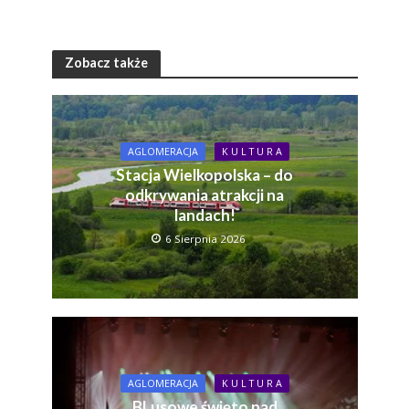
Zobacz także
AGLOMERACJA
K U L T U R A
Stacja Wielkopolska – do
odkrywania atrakcji na
landach!
6 Sierpnia 2026
AGLOMERACJA
K U L T U R A
BLusowe święto nad