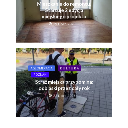
Mieszkanie do remontu.
Startuje 2 edycja
miejskiego projektu
29 Lipca 2026
AGLOMERACJA
K U L T U R A
POZNAŃ
Straż miejska przypomina:
odblaski przez cały rok
22 Lipca 2026