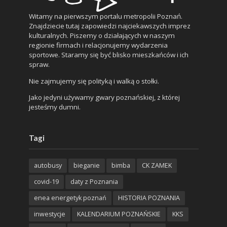
Witamy na pierwszym portalu metropolii Poznań.
Znajdziecie tutaj zapowiedzi najciekawszych imprez
kulturalnych. Piszemy o działających w naszym
regionie firmach i relacjonujemy wydarzenia
sportowe. Staramy się być blisko mieszkańców i ich
spraw.
Nie zajmujemy się polityką i walką o stołki.
Jako jedyni używamy gwary poznańskiej, z której
jesteśmy dumni.
Tagi
autobusy
bieganie
bimba
CK ZAMEK
covid-19
daty z Poznania
enea energetyk poznań
HISTORIA POZNANIA
inwestycje
KALENDARIUM POZNAŃSKIE
KKS