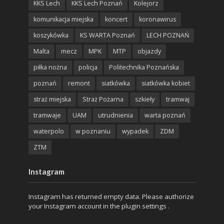
KKS Lech
KKS Lech Poznań
Kolejorz
komunikacja miejska
koncert
koronawirus
koszykówka
KS WARTA Poznań
LECH POZNAŃ
Malta
mecz
MPK
MTP
objazdy
piłka nożna
policja
Politechnika Poznańska
poznań
remont
siatkówka
siatkówka kobiet
straż miejska
Straż Pożarna
szkieły
tramwaj
tramwaje
UAM
utrudnienia
warta poznań
waterpolo
w poznaniu
wypadek
ZDM
ZTM
Instagram
Instagram has returned empty data. Please authorize
your Instagram account in the
plugin settings
.