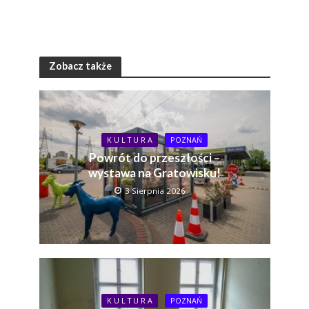
Zobacz także
K U L T U R A
POZNAŃ
Powrót do przeszłości –
wystawa na Gratowisku!
3 Sierpnia 2026
K U L T U R A
POZNAŃ