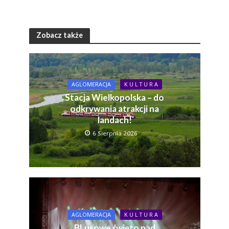
Zobacz także
AGLOMERACJA
K U L T U R A
Stacja Wielkopolska – do
odkrywania atrakcji na
landach!
6 Sierpnia 2026
AGLOMERACJA
K U L T U R A
BLusowe święto nad