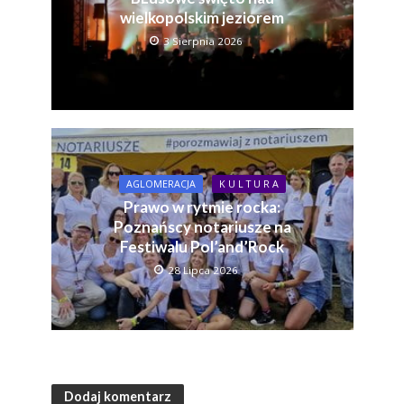
wielkopolskim jeziorem
3 Sierpnia 2026
AGLOMERACJA
K U L T U R A
Prawo w rytmie rocka:
Poznańscy notariusze na
Festiwalu Pol’and’Rock
28 Lipca 2026
Dodaj komentarz