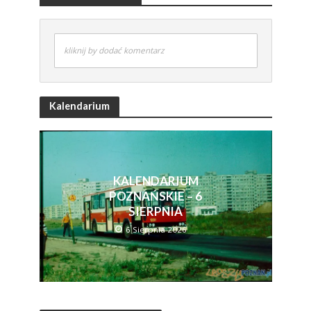
kliknij by dodać komentarz
Kalendarium
KALENDARIUM
POZNAŃSKIE – 6
SIERPNIA
6 Sierpnia 2026