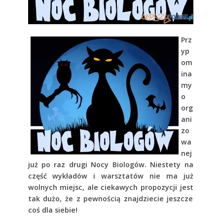
Prz
yp
om
ina
my
o
org
ani
zo
wa
nej
już po raz drugi Nocy Biologów. Niestety na
część wykładów i warsztatów nie ma już
wolnych miejsc, ale ciekawych propozycji jest
tak dużo, że z pewnością znajdziecie jeszcze
coś dla siebie!