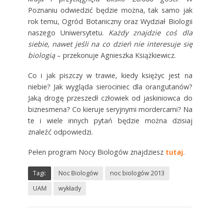
Poznaniu odwiedzić będzie można, tak samo jak
rok temu, Ogród Botaniczny oraz Wydział Biologii
naszego Uniwersytetu.
Każdy znajdzie coś dla
siebie, nawet jeśli na co dzień nie interesuje się
biologią
– przekonuje
Agnieszka Książkiewicz
.
Co i jak piszczy w trawie, kiedy księżyc jest na
niebie? Jak wygląda sierociniec dla orangutanów?
Jaką drogę przeszedł człowiek od jaskiniowca do
biznesmena? Co kieruje seryjnymi mordercami? Na
te i wiele innych pytań będzie można dzisiaj
znaleźć odpowiedzi.
Pełen program Nocy Biologów znajdziesz
tutaj
.
Tagi:
Noc Biologów
noc biologów 2013
UAM
wykłady