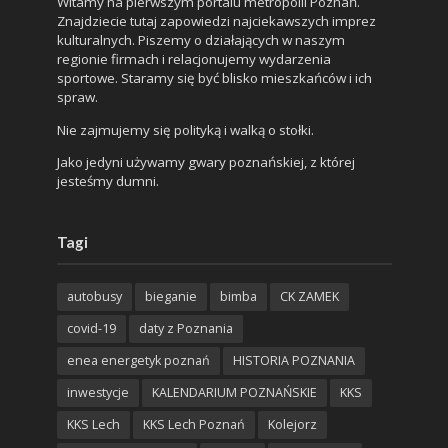
Witamy na pierwszym portalu metropolii Poznań.
Znajdziecie tutaj zapowiedzi najciekawszych imprez
kulturalnych. Piszemy o działających w naszym
regionie firmach i relacjonujemy wydarzenia
sportowe. Staramy się być blisko mieszkańców i ich
spraw.
Nie zajmujemy się polityką i walką o stołki.
Jako jedyni używamy gwary poznańskiej, z której
jesteśmy dumni.
Tagi
autobusy
bieganie
bimba
CK ZAMEK
covid-19
daty z Poznania
enea energetyk poznań
HISTORIA POZNANIA
inwestycje
KALENDARIUM POZNAŃSKIE
KKS
KKS Lech
KKS Lech Poznań
Kolejorz