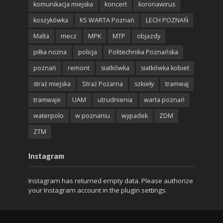
komunikacja miejska
koncert
koronawirus
koszykówka
KS WARTA Poznań
LECH POZNAŃ
Malta
mecz
MPK
MTP
objazdy
piłka nożna
policja
Politechnika Poznańska
poznań
remont
siatkówka
siatkówka kobiet
straż miejska
Straż Pożarna
szkieły
tramwaj
tramwaje
UAM
utrudnienia
warta poznań
waterpolo
w poznaniu
wypadek
ZDM
ZTM
Instagram
Instagram has returned empty data. Please authorize
your Instagram account in the
plugin settings
.