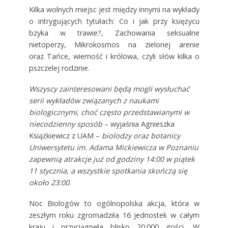
Kilka wolnych miejsc jest między innymi na wykłady
o intrygujących tytułach: Co i jak przy księżycu
bzyka w trawie?, Zachowania seksualne
nietoperzy, Mikrokosmos na zielonej arenie
oraz Tańce, wierność i królowa, czyli słów kilka o
pszczelej rodzinie.
Wszyscy zainteresowani będą mogli wysłuchać
serii wykładów związanych z naukami
biologicznymi, choć często przedstawianymi w
niecodzienny sposób
– wyjaśnia Agnieszka
Książkiewicz z UAM –
biolodzy oraz botanicy
Uniwersytetu im. Adama Mickiewicza w Poznaniu
zapewnią atrakcje już od godziny 14:00 w piątek
11 stycznia, a wszystkie spotkania skończą się
około 23:00
.
Noc Biologów to ogólnopolska akcja, która w
zeszłym roku zgromadziła 16 jednostek w całym
kraju i przyciągnęła blisko 20.000 gości. W