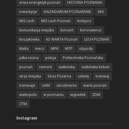
enea energetyk poznań
HISTORIA POZNANIA
inwestycje
KALENDARIUM POZNAŃSKIE
KKS
KKS Lech
KKS Lech Poznań
Kolejorz
komunikacja miejska
koncert
koronawirus
koszykówka
KS WARTA Poznań
LECH POZNAŃ
Malta
mecz
MPK
MTP
objazdy
piłka nożna
policja
Politechnika Poznańska
poznań
remont
siatkówka
siatkówka kobiet
straż miejska
Straż Pożarna
szkieły
tramwaj
tramwaje
UAM
utrudnienia
warta poznań
waterpolo
w poznaniu
wypadek
ZDM
ZTM
Instagram