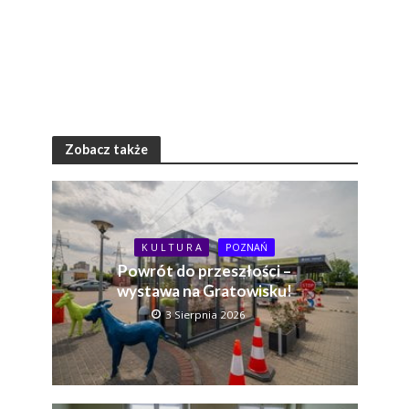
Zobacz także
K U L T U R A
POZNAŃ
Powrót do przeszłości –
wystawa na Gratowisku!
3 Sierpnia 2026