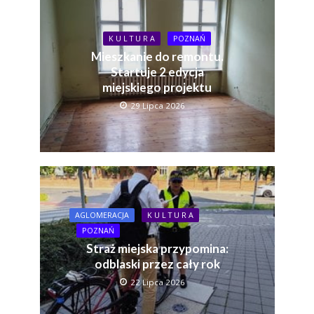
K U L T U R A
POZNAŃ
Mieszkanie do remontu.
Startuje 2 edycja
miejskiego projektu
29 Lipca 2026
AGLOMERACJA
K U L T U R A
POZNAŃ
Straż miejska przypomina:
odblaski przez cały rok
22 Lipca 2026