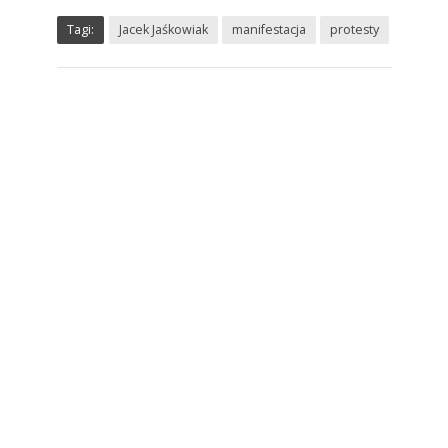
Tagi:
Jacek Jaśkowiak
manifestacja
protesty