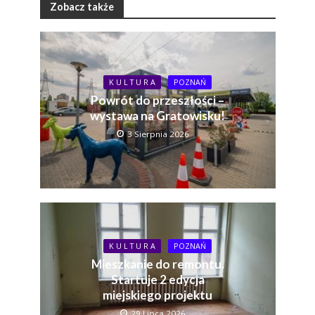
Zobacz także
K U L T U R A
POZNAŃ
Powrót do przeszłości –
wystawa na Gratowisku!
3 Sierpnia 2026
K U L T U R A
POZNAŃ
Mieszkanie do remontu.
Startuje 2 edycja
miejskiego projektu
29 Lipca 2026