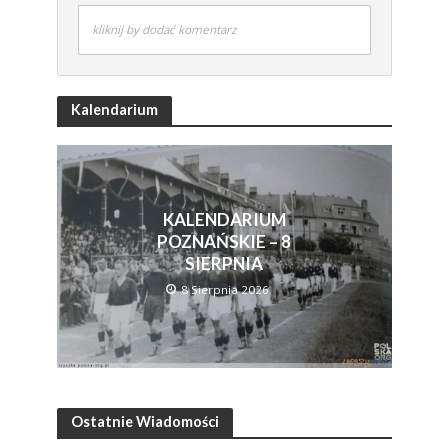
kliknij by dodać komentarz
Kalendarium
KALENDARIUM
POZNAŃSKIE – 8
SIERPNIA
8 Sierpnia 2026
Ostatnie Wiadomości