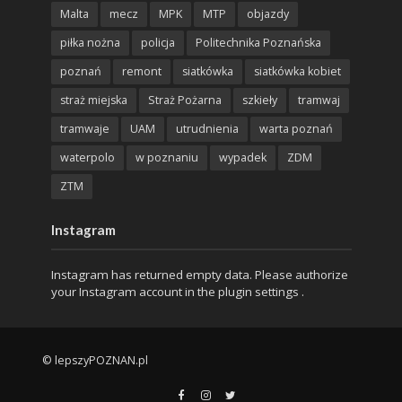
Malta
mecz
MPK
MTP
objazdy
piłka nożna
policja
Politechnika Poznańska
poznań
remont
siatkówka
siatkówka kobiet
straż miejska
Straż Pożarna
szkieły
tramwaj
tramwaje
UAM
utrudnienia
warta poznań
waterpolo
w poznaniu
wypadek
ZDM
ZTM
Instagram
Instagram has returned empty data. Please authorize
your Instagram account in the
plugin settings
.
© lepszyPOZNAN.pl