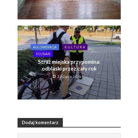
AGLOMERACJA
K U L T U R A
POZNAŃ
Straż miejska przypomina:
odblaski przez cały rok
22 Lipca 2026
Dodaj komentarz