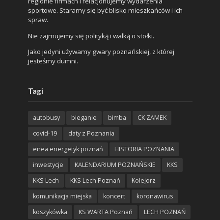
regionie firmach i relacjonujemy wydarzenia
sportowe. Staramy się być blisko mieszkańców i ich
spraw.
Nie zajmujemy się polityką i walką o stołki.
Jako jedyni używamy gwary poznańskiej, z której
jesteśmy dumni.
Tagi
autobusy
bieganie
bimba
CK ZAMEK
covid-19
daty z Poznania
enea energetyk poznań
HISTORIA POZNANIA
inwestycje
KALENDARIUM POZNAŃSKIE
KKS
KKS Lech
KKS Lech Poznań
Kolejorz
komunikacja miejska
koncert
koronawirus
koszykówka
KS WARTA Poznań
LECH POZNAŃ