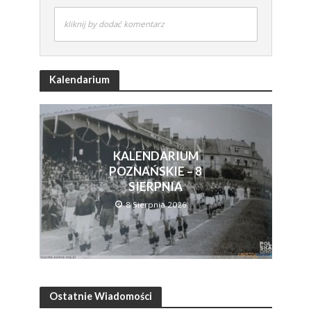
kliknij by dodać komentarz
Kalendarium
KALENDARIUM
POZNAŃSKIE – 8
SIERPNIA
8 Sierpnia 2026
Ostatnie Wiadomości