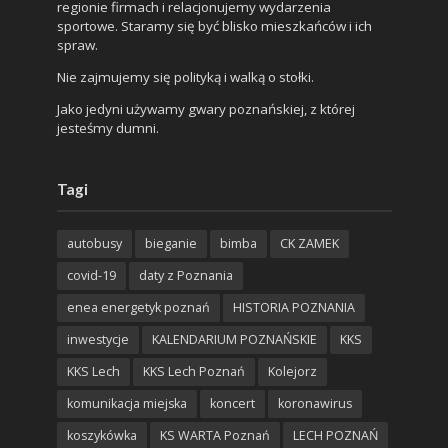
regionie firmach i relacjonujemy wydarzenia
sportowe. Staramy się być blisko mieszkańców i ich
spraw.
Nie zajmujemy się polityką i walką o stołki.
Jako jedyni używamy gwary poznańskiej, z której
jesteśmy dumni.
Tagi
autobusy
bieganie
bimba
CK ZAMEK
covid-19
daty z Poznania
enea energetyk poznań
HISTORIA POZNANIA
inwestycje
KALENDARIUM POZNAŃSKIE
KKS
KKS Lech
KKS Lech Poznań
Kolejorz
komunikacja miejska
koncert
koronawirus
koszykówka
KS WARTA Poznań
LECH POZNAŃ