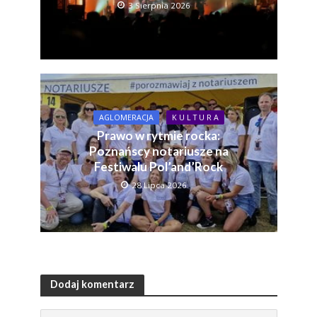
3 Sierpnia 2026
AGLOMERACJA
K U L T U R A
Prawo w rytmie rocka:
Poznańscy notariusze na
Festiwalu Pol’and’Rock
28 Lipca 2026
Dodaj komentarz