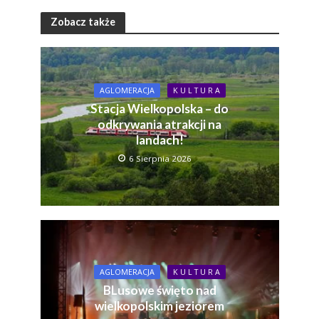
Zobacz także
AGLOMERACJA
K U L T U R A
Stacja Wielkopolska – do
odkrywania atrakcji na
landach!
6 Sierpnia 2026
AGLOMERACJA
K U L T U R A
BLusowe święto nad
wielkopolskim jeziorem