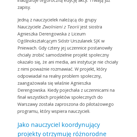
inauguruje tegoroczną edycję akcji. Trwają już
zapisy.
Jedną z nauczycielek należącą do grupy
Nauczyciele
Zwolnieni z Teorii
jest siostra
Agnieszka Derengowska z Liceum
Ogólnokształcącym Sióstr Urszulanek SJK w
Pniewach. Gdy cztery jej uczennice postanowiły
chciały zrobić samodzielnie projekt społeczny
okazało się, że ani media, ani instytucje nie chciały
z nimi poważnie rozmawiać. W projekt, który
odpowiadał na realny problem społeczny,
zaangażowała się właśnie Agnieszka
Derengowska. Kiedy pojechała z uczennicami na
finał wszystkich projektów społecznych do
Warszawy została zaproszona do pilotażowego
programu, który wspiera nauczycieli.
Jako nauczyciel koordynujący
projekty otrzymuję różnorodne