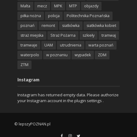
Malta
mecz
MPK
MTP
objazdy
piłka nożna
policja
Politechnika Poznańska
poznań
remont
siatkówka
siatkówka kobiet
straż miejska
Straż Pożarna
szkieły
tramwaj
tramwaje
UAM
utrudnienia
warta poznań
waterpolo
w poznaniu
wypadek
ZDM
ZTM
Instagram
Instagram has returned empty data. Please authorize
your Instagram account in the
plugin settings
.
© lepszyPOZNAN.pl