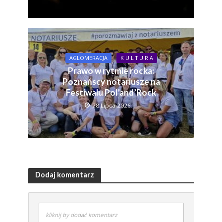
AGLOMERACJA
K U L T U R A
Prawo w rytmie rocka:
Poznańscy notariusze na
Festiwalu Pol’and’Rock
28 Lipca 2026
Dodaj komentarz
kliknij by dodać komentarz