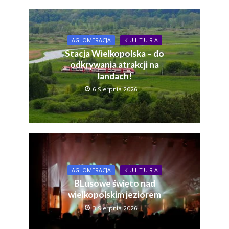
AGLOMERACJA
K U L T U R A
Stacja Wielkopolska – do
odkrywania atrakcji na
landach!
6 Sierpnia 2026
AGLOMERACJA
K U L T U R A
BLusowe święto nad
wielkopolskim jeziorem
3 Sierpnia 2026