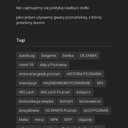
Nie zajmujemy się polityką i walką o stołki.
Jako jedyni używamy gwary poznańskiej, z której
jesteśmy dumni.
Tagi
autobusy
bieganie
bimba
CK ZAMEK
covid-19
daty z Poznania
enea energetyk poznań
HISTORIA POZNANIA
inwestycje
KALENDARIUM POZNAŃSKIE
KKS
KKS Lech
KKS Lech Poznań
Kolejorz
komunikacja miejska
koncert
koronawirus
koszykówka
KS WARTA Poznań
LECH POZNAŃ
Malta
mecz
MPK
MTP
objazdy