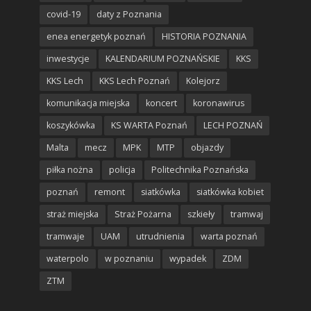
covid-19
daty z Poznania
enea energetyk poznań
HISTORIA POZNANIA
inwestycje
KALENDARIUM POZNAŃSKIE
KKS
KKS Lech
KKS Lech Poznań
Kolejorz
komunikacja miejska
koncert
koronawirus
koszykówka
KS WARTA Poznań
LECH POZNAŃ
Malta
mecz
MPK
MTP
objazdy
piłka nożna
policja
Politechnika Poznańska
poznań
remont
siatkówka
siatkówka kobiet
straż miejska
Straż Pożarna
szkieły
tramwaj
tramwaje
UAM
utrudnienia
warta poznań
waterpolo
w poznaniu
wypadek
ZDM
ZTM