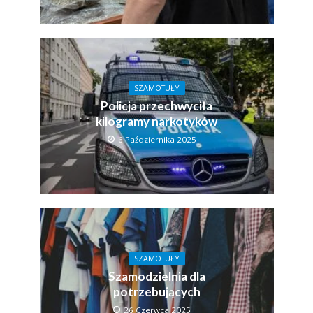
SZAMOTUŁY
Policja przechwyciła
kilogramy narkotyków
6 Października 2025
SZAMOTUŁY
Szamodzielnia dla
potrzebujących
26 Czerwca 2025