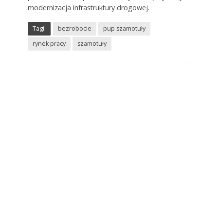
modernizacja infrastruktury drogowej.
Tagi:
bezrobocie
pup szamotuły
rynek pracy
szamotuły