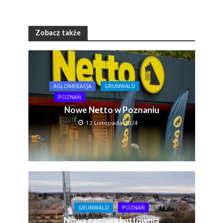
Zobacz także
AGLOMERACJA
GRUNWALD
POZNAŃ
Nowe Netto w Poznaniu
12 Listopada 2024
GRUNWALD
POZNAŃ
Nowa gazowa kotłownia