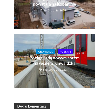
powstała na Kopaninie
29 Grudnia 2022
GRUNWALD
POZNAŃ
Pociągi jadą nowym torem
na węźle Grunwaldzka
8 Listopada 2022
Dodaj komentarz