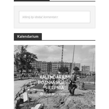
kliknij by dodać komentarz
Kalendarium
KALENDARIUM
POZNAŃSKIE – 7
SIERPNIA
7 Sierpnia 2026