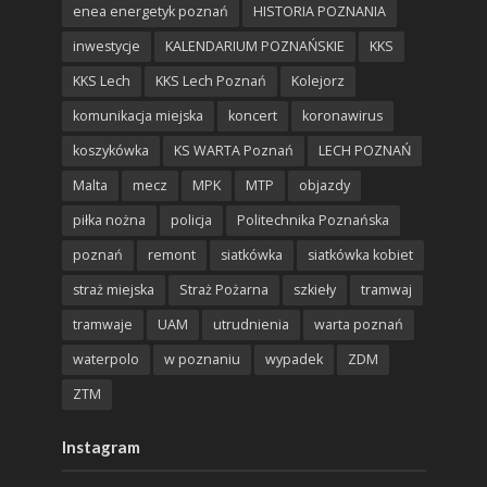
enea energetyk poznań
HISTORIA POZNANIA
inwestycje
KALENDARIUM POZNAŃSKIE
KKS
KKS Lech
KKS Lech Poznań
Kolejorz
komunikacja miejska
koncert
koronawirus
koszykówka
KS WARTA Poznań
LECH POZNAŃ
Malta
mecz
MPK
MTP
objazdy
piłka nożna
policja
Politechnika Poznańska
poznań
remont
siatkówka
siatkówka kobiet
straż miejska
Straż Pożarna
szkieły
tramwaj
tramwaje
UAM
utrudnienia
warta poznań
waterpolo
w poznaniu
wypadek
ZDM
ZTM
Instagram