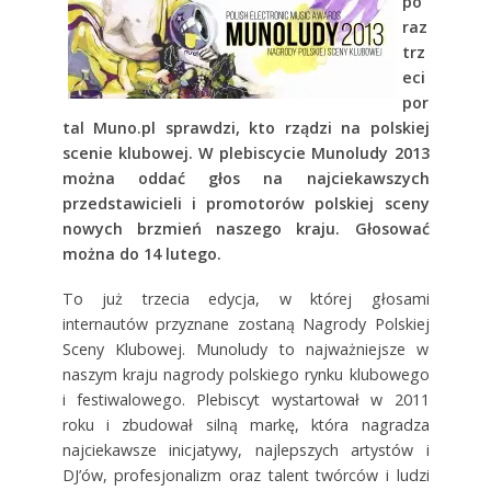
po
raz
trz
eci
por
tal Muno.pl sprawdzi, kto rządzi na polskiej
scenie klubowej. W plebiscycie Munoludy 2013
można oddać głos na najciekawszych
przedstawicieli i promotorów polskiej sceny
nowych brzmień naszego kraju. Głosować
można do 14 lutego.
To już trzecia edycja, w której głosami
internautów przyznane zostaną Nagrody Polskiej
Sceny Klubowej. Munoludy to najważniejsze w
naszym kraju nagrody polskiego rynku klubowego
i festiwalowego. Plebiscyt wystartował w 2011
roku i zbudował silną markę, która nagradza
najciekawsze inicjatywy, najlepszych artystów i
DJ’ów, profesjonalizm oraz talent twórców i ludzi