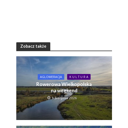
Zobacz także
AGLOMERACJA
K U L T U R A
Rowerowa Wielkopolska
na weekend
9 Sierpnia 2026