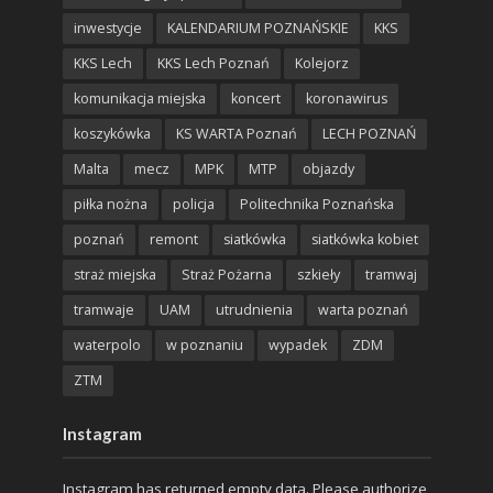
inwestycje
KALENDARIUM POZNAŃSKIE
KKS
KKS Lech
KKS Lech Poznań
Kolejorz
komunikacja miejska
koncert
koronawirus
koszykówka
KS WARTA Poznań
LECH POZNAŃ
Malta
mecz
MPK
MTP
objazdy
piłka nożna
policja
Politechnika Poznańska
poznań
remont
siatkówka
siatkówka kobiet
straż miejska
Straż Pożarna
szkieły
tramwaj
tramwaje
UAM
utrudnienia
warta poznań
waterpolo
w poznaniu
wypadek
ZDM
ZTM
Instagram
Instagram has returned empty data. Please authorize