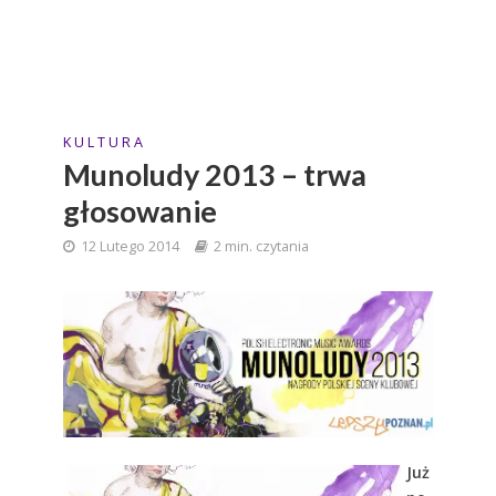
K U L T U R A
Munoludy 2013 – trwa
głosowanie
12 Lutego 2014
2 min. czytania
Już