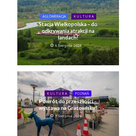
AGLOMERACJA
K U L T U R A
Stacja Wielkopolska – do
odkrywania atrakcji na
landach!
6 Sierpnia 2026
K U L T U R A
POZNAŃ
Powrót do przeszłości –
wystawa na Gratowisku!
3 Sierpnia 2026