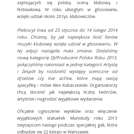
zajmujących się polską sceną klubową i
festiwalową. W roku ubiegłym w głosowaniu
wzięło udział około 20 tys. klubowiczów.
Plebiscyt trwa od 23 stycznia do 14 lutego 2014
roku. Chcemy, by jak największa ilość fanów
muzyki klubowej wzięła udział w głosowaniu. W
tej edycji nastąpiła mała zmiana. Dodaliśmy
nową kategorię DJ/Producent Polska Roku 2013,
połączyliśmy natomiast w jednej kategorii Artystę
i Zespół by rozdzielić występy sceniczne od
dj’setów czy live act’ów, które mają swoją
specyfikę
– mówi Alex Kubaczewski. Organizatorzy
chcą docenić jak największą liczbę twórców,
artystów i nagrodzić wyjątkowe wydarzenia.
Oficjalne ogłoszenie wyników oraz wręczenie
wyjątkowych statuetek Munoludy roku 2013
zwycięzcom nastąpi podczas specjalnej gali, która
odbędzie się 22 lutego w Warszawie.