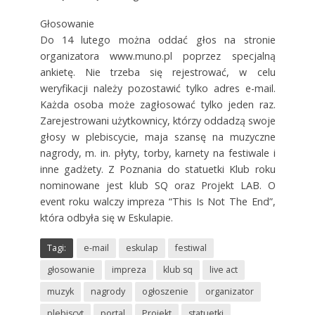
Głosowanie
Do 14 lutego można oddać głos na stronie
organizatora www.muno.pl poprzez specjalną
ankietę. Nie trzeba się rejestrować, w celu
weryfikacji należy pozostawić tylko adres e-mail.
Każda osoba może zagłosować tylko jeden raz.
Zarejestrowani użytkownicy, którzy oddadzą swoje
głosy w plebiscycie, maja szansę na muzyczne
nagrody, m. in. płyty, torby, karnety na festiwale i
inne gadżety. Z Poznania do statuetki Klub roku
nominowane jest klub SQ oraz Projekt LAB. O
event roku walczy impreza “This Is Not The End”,
która odbyła się w Eskulapie.
Tagi:
e-mail
eskulap
festiwal
głosowanie
impreza
klub sq
live act
muzyk
nagrody
ogłoszenie
organizator
plebiscyt
portal
Projekt
statuetki