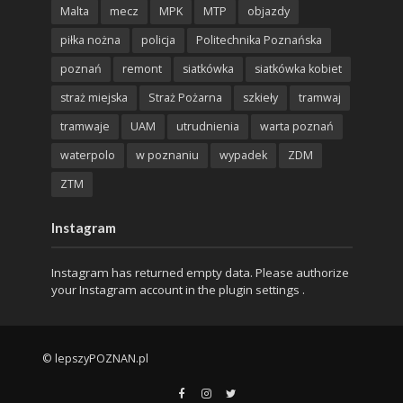
Malta
mecz
MPK
MTP
objazdy
piłka nożna
policja
Politechnika Poznańska
poznań
remont
siatkówka
siatkówka kobiet
straż miejska
Straż Pożarna
szkieły
tramwaj
tramwaje
UAM
utrudnienia
warta poznań
waterpolo
w poznaniu
wypadek
ZDM
ZTM
Instagram
Instagram has returned empty data. Please authorize
your Instagram account in the
plugin settings
.
© lepszyPOZNAN.pl