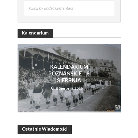
kliknij by dodać komentarz
Kalendarium
KALENDARIUM
POZNAŃSKIE – 8
SIERPNIA
8 Sierpnia 2026
Ostatnie Wiadomości