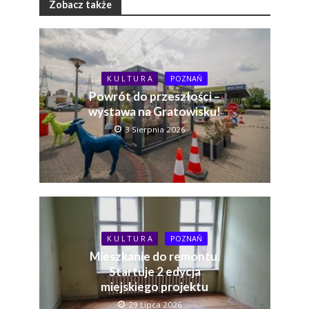
Zobacz także
K U L T U R A
POZNAŃ
Powrót do przeszłości –
wystawa na Gratowisku!
3 Sierpnia 2026
K U L T U R A
POZNAŃ
Mieszkanie do remontu.
Startuje 2 edycja
miejskiego projektu
29 Lipca 2026