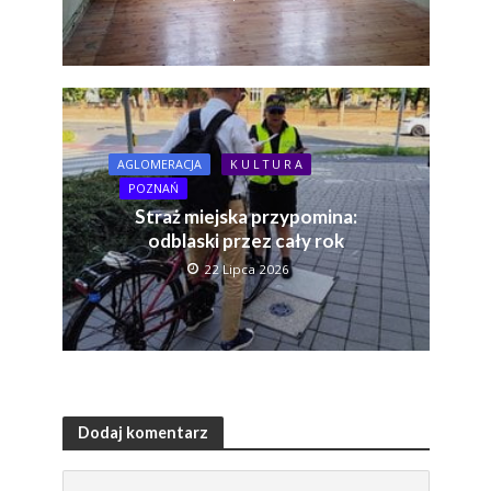
AGLOMERACJA
K U L T U R A
POZNAŃ
Straż miejska przypomina:
odblaski przez cały rok
22 Lipca 2026
Dodaj komentarz