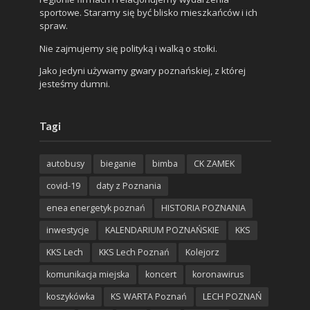
sportowe. Staramy się być blisko mieszkańców i ich
spraw.
Nie zajmujemy się polityką i walką o stołki.
Jako jedyni używamy gwary poznańskiej, z której
jesteśmy dumni.
Tagi
autobusy
bieganie
bimba
CK ZAMEK
covid-19
daty z Poznania
enea energetyk poznań
HISTORIA POZNANIA
inwestycje
KALENDARIUM POZNAŃSKIE
KKS
KKS Lech
KKS Lech Poznań
Kolejorz
komunikacja miejska
koncert
koronawirus
koszykówka
KS WARTA Poznań
LECH POZNAŃ