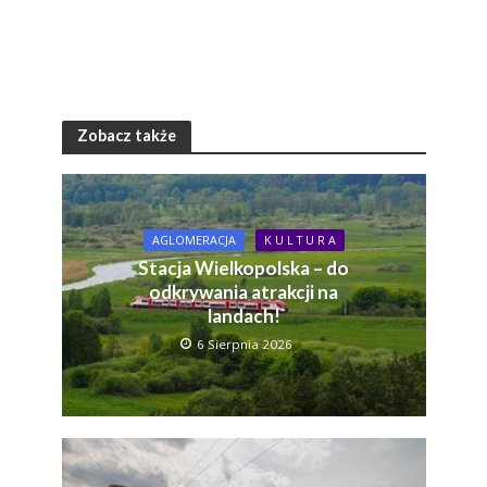
Zobacz także
AGLOMERACJA
K U L T U R A
Stacja Wielkopolska – do
odkrywania atrakcji na
landach!
6 Sierpnia 2026