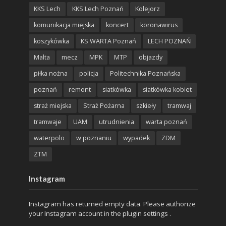
KKS Lech
KKS Lech Poznań
Kolejorz
komunikacja miejska
koncert
koronawirus
koszykówka
KS WARTA Poznań
LECH POZNAŃ
Malta
mecz
MPK
MTP
objazdy
piłka nożna
policja
Politechnika Poznańska
poznań
remont
siatkówka
siatkówka kobiet
straż miejska
Straż Pożarna
szkieły
tramwaj
tramwaje
UAM
utrudnienia
warta poznań
waterpolo
w poznaniu
wypadek
ZDM
ZTM
Instagram
Instagram has returned empty data. Please authorize
your Instagram account in the
plugin settings
.