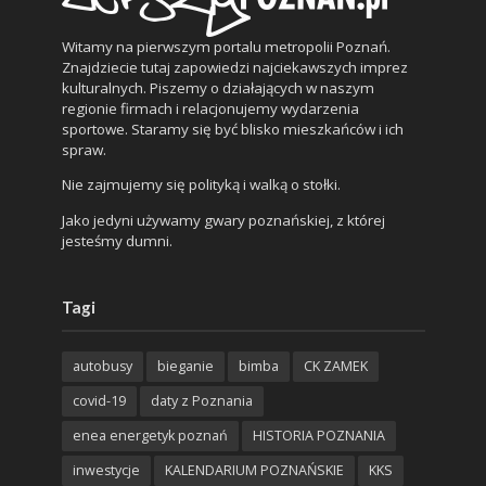
Witamy na pierwszym portalu metropolii Poznań.
Znajdziecie tutaj zapowiedzi najciekawszych imprez
kulturalnych. Piszemy o działających w naszym
regionie firmach i relacjonujemy wydarzenia
sportowe. Staramy się być blisko mieszkańców i ich
spraw.
Nie zajmujemy się polityką i walką o stołki.
Jako jedyni używamy gwary poznańskiej, z której
jesteśmy dumni.
Tagi
autobusy
bieganie
bimba
CK ZAMEK
covid-19
daty z Poznania
enea energetyk poznań
HISTORIA POZNANIA
inwestycje
KALENDARIUM POZNAŃSKIE
KKS