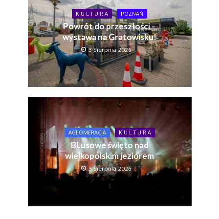
K U L T U R A
POZNAŃ
Powrót do przeszłości –
wystawa na Gratowisku!
3 Sierpnia 2026
AGLOMERACJA
K U L T U R A
BLusowe święto nad
wielkopolskim jeziorem
3 Sierpnia 2026