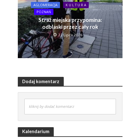
AGLOMERACJA
K U L T U R A
POZNAŃ
Straż miejska przypomina:
odblaski przez cały rok
22 Lipca 2026
Dodaj komentarz
kliknij by dodać komentarz
Kalendarium