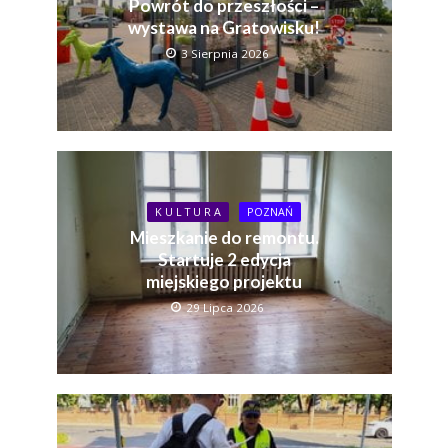
Powrót do przeszłości –
wystawa na Gratowisku!
3 Sierpnia 2026
K U L T U R A
POZNAŃ
Mieszkanie do remontu.
Startuje 2 edycja
miejskiego projektu
29 Lipca 2026