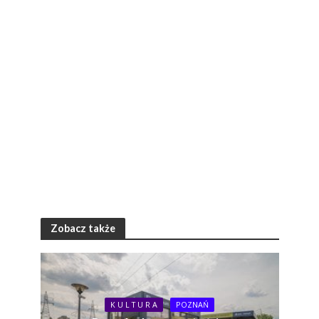
Zobacz także
K U L T U R A
POZNAŃ