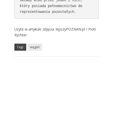
składy albo przez jeden z nich, 
który posiada pełnomocnictwo do 
reprezentowania pozostałych.
Użyte w artykule zdjęcia: lepszyPOZNAN.pl / Piotr
Rychter
Tagi:
węgiel