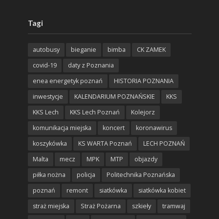
Tagi
autobusy
bieganie
bimba
CK ZAMEK
covid-19
daty z Poznania
enea energetyk poznań
HISTORIA POZNANIA
inwestycje
KALENDARIUM POZNAŃSKIE
KKS
KKS Lech
KKS Lech Poznań
Kolejorz
komunikacja miejska
koncert
koronawirus
koszykówka
KS WARTA Poznań
LECH POZNAŃ
Malta
mecz
MPK
MTP
objazdy
piłka nożna
policja
Politechnika Poznańska
poznań
remont
siatkówka
siatkówka kobiet
straż miejska
Straż Pożarna
szkieły
tramwaj