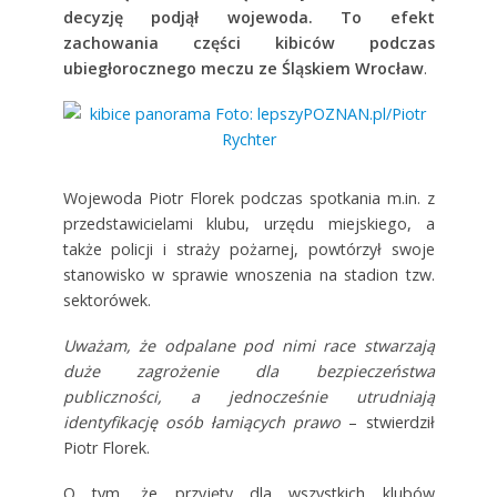
decyzję podjął wojewoda. To efekt
zachowania
części kibiców podczas
ubiegłorocznego meczu ze Śląskiem Wrocław
.
Wojewoda Piotr Florek podczas spotkania m.in. z
przedstawicielami klubu, urzędu miejskiego, a
także policji i straży pożarnej, powtórzył swoje
stanowisko w sprawie wnoszenia na stadion tzw.
sektorówek.
Uważam, że odpalane pod nimi race stwarzają
duże zagrożenie dla bezpieczeństwa
publiczności, a jednocześnie utrudniają
identyfikację osób łamiących prawo
– stwierdził
Piotr Florek.
O tym, że
przyjęty dla wszystkich klubów