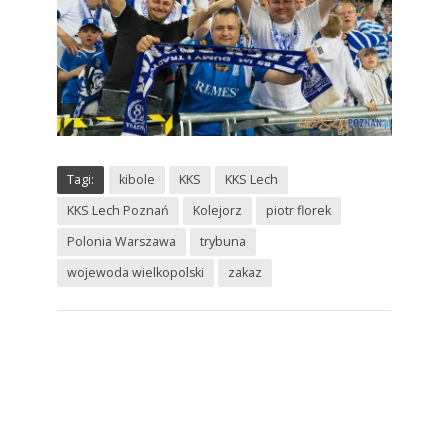
Tagi:
kibole
KKS
KKS Lech
KKS Lech Poznań
Kolejorz
piotr florek
Polonia Warszawa
trybuna
wojewoda wielkopolski
zakaz