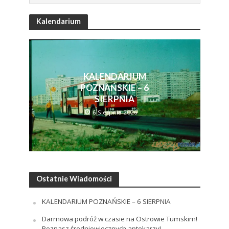
Kalendarium
KALENDARIUM
POZNAŃSKIE – 6
SIERPNIA
6 Sierpnia 2026
Ostatnie Wiadomości
KALENDARIUM POZNAŃSKIE – 6 SIERPNIA
Darmowa podróż w czasie na Ostrowie Tumskim!
Poznasz średniowiecznych aptekarzy!