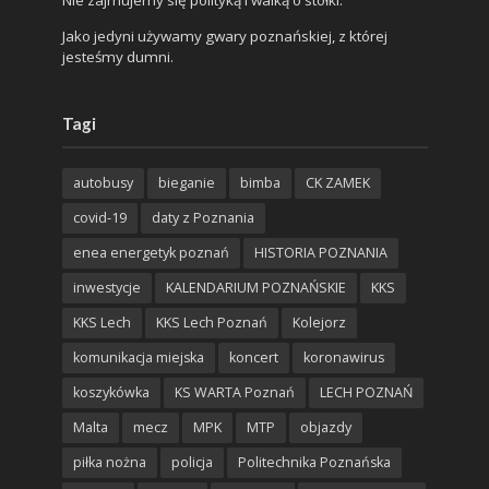
Nie zajmujemy się polityką i walką o stołki.
Jako jedyni używamy gwary poznańskiej, z której
jesteśmy dumni.
Tagi
autobusy
bieganie
bimba
CK ZAMEK
covid-19
daty z Poznania
enea energetyk poznań
HISTORIA POZNANIA
inwestycje
KALENDARIUM POZNAŃSKIE
KKS
KKS Lech
KKS Lech Poznań
Kolejorz
komunikacja miejska
koncert
koronawirus
koszykówka
KS WARTA Poznań
LECH POZNAŃ
Malta
mecz
MPK
MTP
objazdy
piłka nożna
policja
Politechnika Poznańska