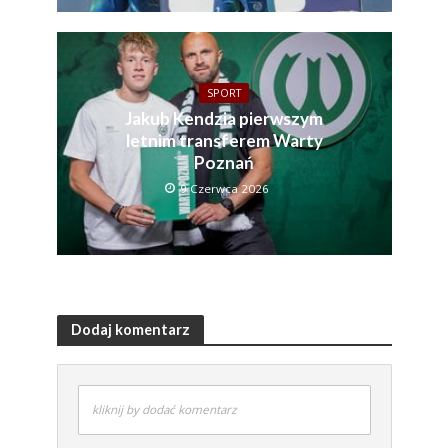
SPORT
Jakub Kendzia pierwszym
letnim transferem Warty
Poznań
9 Czerwca 2026
Dodaj komentarz
kliknij by dodać komentarz