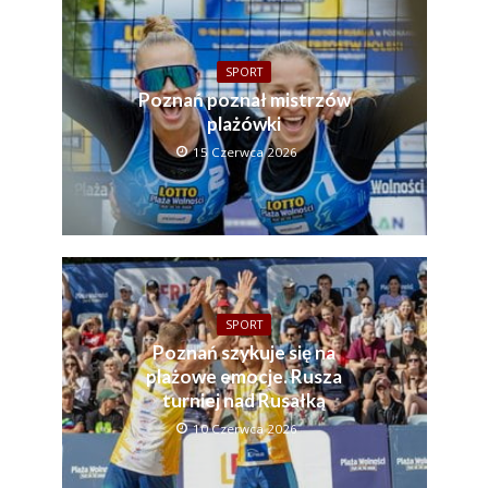
SPORT
Poznań poznał mistrzów
plażówki
15 Czerwca 2026
SPORT
Poznań szykuje się na
plażowe emocje. Rusza
turniej nad Rusałką
10 Czerwca 2026