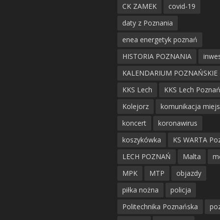
CK ZAMEK
covid-19
daty z Poznania
enea energetyk poznań
HISTORIA POZNANIA
inwes
KALENDARIUM POZNAŃSKIE
KKS Lech
KKS Lech Pozna
Kolejorz
komunikacja miej
koncert
koronawirus
koszykówka
KS WARTA Po
LECH POZNAŃ
Malta
m
MPK
MTP
objazdy
piłka nożna
policja
Politechnika Poznańska
po