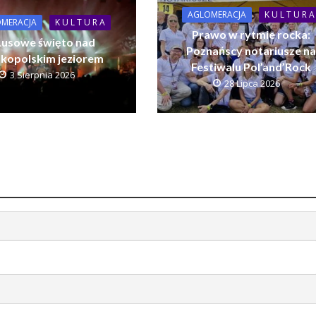
AGLOMERACJA
K U L T U R A
MERACJA
K U L T U R A
Prawo w rytmie rocka:
usowe święto nad
Poznańscy notariusze n
lkopolskim jeziorem
Festiwalu Pol’and’Rock
3 Sierpnia 2026
28 Lipca 2026