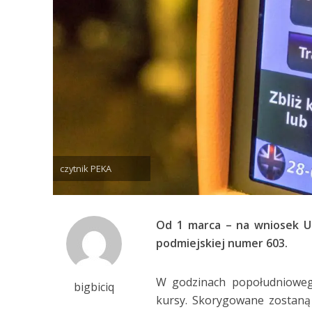
czytnik PEKA
Od 1 marca – na wniosek Ur
podmiejskiej numer 603.
W godzinach popołudnioweg
bigbiciq
kursy. Skorygowane zostaną