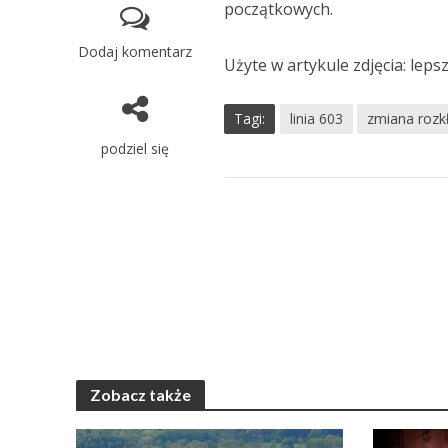
początkowych.
Dodaj komentarz
Użyte w artykule zdjęcia: lep
Tagi:
linia 603
zmiana rozk
podziel się
Zobacz także