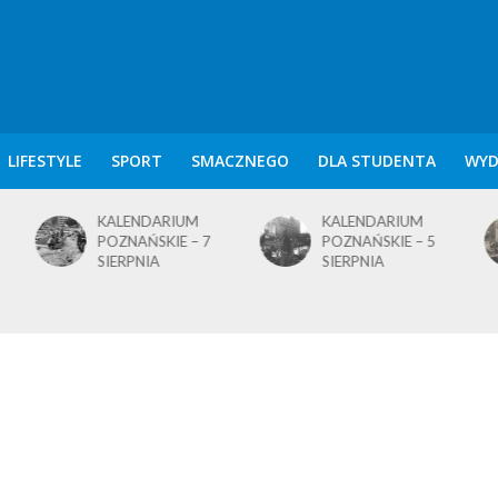
LIFESTYLE
SPORT
SMACZNEGO
DLA STUDENTA
WYD
KALENDARIUM
KALENDARIUM
POZNAŃSKIE – 7
POZNAŃSKIE – 5
SIERPNIA
SIERPNIA