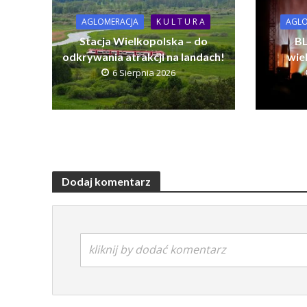
AGLOMERACJA
K U L T U R A
AGLO
Stacja Wielkopolska – do
BL
odkrywania atrakcji na landach!
wie
6 Sierpnia 2026
Dodaj komentarz
kliknij by dodać komentarz