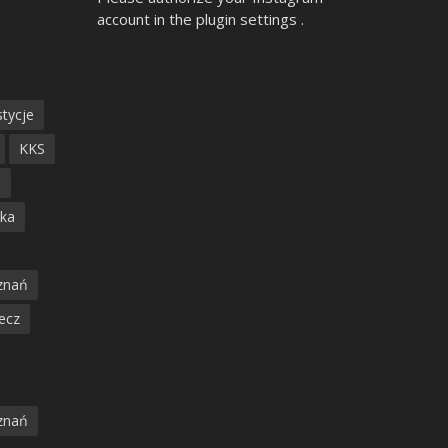
account in the
plugin settings
.
tycje
KKS
ń
ska
znań
ecz
znań