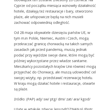
Cyprze od początku miesiąca wznowiły działalność
hotele, działają też restauracje i bary, otworzono
plaże, ale urlopowicze będą na nich musieli
zachować odpowiednią odległość.
Od 28 maja obywatele dziesięciu państw UE, w
tym m.in Polski, Niemiec, Austrii i Czech, mogą
przekraczać granicę chorwacką na takich samych
zasadach jak przed pandemią, muszą jednak
podać przy wjeździe swoje dane, które mogą być
później wykorzystane przez władze sanitarne.
Mieszkańcy pozostałych krajów Unii również mogą
przyjechać do Chorwacji, ale muszą udowodnić cel
swojej wizyty, np. przedstawić rezerwację hotelu.
W kraju mogą działać hotele i restauracje, otwarte
są plaże.
źródło: (PAP) adj/ sw/ ptg/ dmi/ zat/ ara/ kgod/
Użyte w artykule zdjęcia: lepszyPOZNAN.pl /Piotr