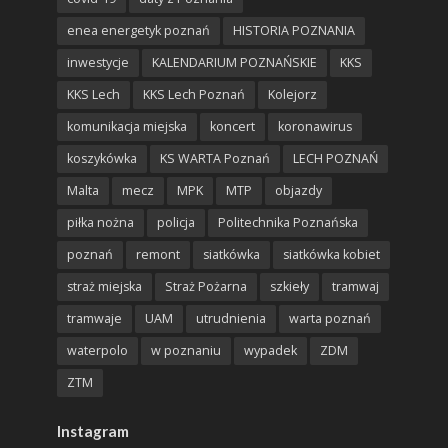
enea energetyk poznań
HISTORIA POZNANIA
inwestycje
KALENDARIUM POZNAŃSKIE
KKS
KKS Lech
KKS Lech Poznań
Kolejorz
komunikacja miejska
koncert
koronawirus
koszykówka
KS WARTA Poznań
LECH POZNAŃ
Malta
mecz
MPK
MTP
objazdy
piłka nożna
policja
Politechnika Poznańska
poznań
remont
siatkówka
siatkówka kobiet
straż miejska
Straż Pożarna
szkieły
tramwaj
tramwaje
UAM
utrudnienia
warta poznań
waterpolo
w poznaniu
wypadek
ZDM
ZTM
Instagram