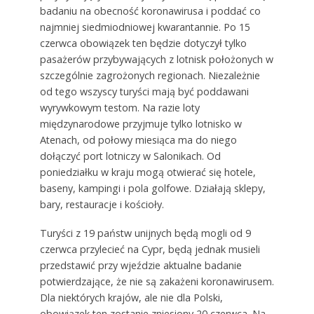
badaniu na obecność koronawirusa i poddać co
najmniej siedmiodniowej kwarantannie. Po 15
czerwca obowiązek ten będzie dotyczył tylko
pasażerów przybywających z lotnisk położonych w
szczególnie zagrożonych regionach. Niezależnie
od tego wszyscy turyści mają być poddawani
wyrywkowym testom. Na razie loty
międzynarodowe przyjmuje tylko lotnisko w
Atenach, od połowy miesiąca ma do niego
dołączyć port lotniczy w Salonikach. Od
poniedziałku w kraju mogą otwierać się hotele,
baseny, kampingi i pola golfowe. Działają sklepy,
bary, restauracje i kościoły.
Turyści z 19 państw unijnych będą mogli od 9
czerwca przylecieć na Cypr, będą jednak musieli
przedstawić przy wjeździe aktualne badanie
potwierdzające, że nie są zakażeni koronawirusem.
Dla niektórych krajów, ale nie dla Polski,
obowiązek ten zostanie zniesiony 20 czerwca. Na