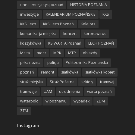
enea energetyk poznań
HISTORIA POZNANIA
inwestycje
KALENDARIUM POZNAŃSKIE
KKS
KKS Lech
KKS Lech Poznań
Kolejorz
komunikacja miejska
koncert
koronawirus
koszykówka
KS WARTA Poznań
LECH POZNAŃ
Malta
mecz
MPK
MTP
objazdy
piłka nożna
policja
Politechnika Poznańska
poznań
remont
siatkówka
siatkówka kobiet
straż miejska
Straż Pożarna
szkieły
tramwaj
tramwaje
UAM
utrudnienia
warta poznań
waterpolo
w poznaniu
wypadek
ZDM
ZTM
Instagram