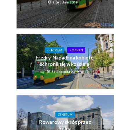
9 Grudnia 2019
CENTRUM
POZNAŃ
Fredry. Napadł na kobietę,
schronił się w kościele.
31 Sierpnia 2019
CENTRUM
Rowerowy skrót przez
Solną