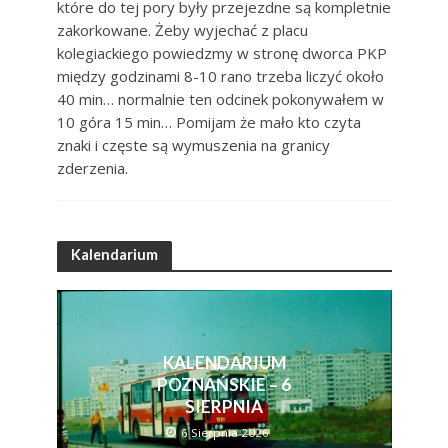
które do tej pory były przejezdne są kompletnie
zakorkowane. Żeby wyjechać z placu
kolegiackiego powiedzmy w stronę dworca PKP
między godzinami 8-10 rano trzeba liczyć około
40 min… normalnie ten odcinek pokonywałem w
10 góra 15 min… Pomijam że mało kto czyta
znaki i częste są wymuszenia na granicy
zderzenia.
Kalendarium
KALENDARIUM
POZNAŃSKIE – 6
SIERPNIA
6 Sierpnia 2026