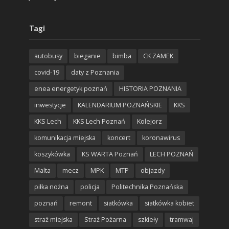
Tagi
autobusy
bieganie
bimba
CK ZAMEK
covid-19
daty z Poznania
enea energetyk poznań
HISTORIA POZNANIA
inwestycje
KALENDARIUM POZNAŃSKIE
KKS
KKS Lech
KKS Lech Poznań
Kolejorz
komunikacja miejska
koncert
koronawirus
koszykówka
KS WARTA Poznań
LECH POZNAŃ
Malta
mecz
MPK
MTP
objazdy
piłka nożna
policja
Politechnika Poznańska
poznań
remont
siatkówka
siatkówka kobiet
straż miejska
Straż Pożarna
szkieły
tramwaj