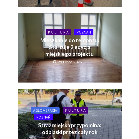
K U L T U R A
POZNAŃ
Mieszkanie do remontu.
Startuje 2 edycja
miejskiego projektu
29 Lipca 2026
AGLOMERACJA
K U L T U R A
POZNAŃ
Straż miejska przypomina:
odblaski przez cały rok