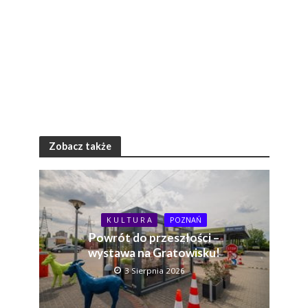
Zobacz także
K U L T U R A
POZNAŃ
Powrót do przeszłości –
wystawa na Gratowisku!
3 Sierpnia 2026