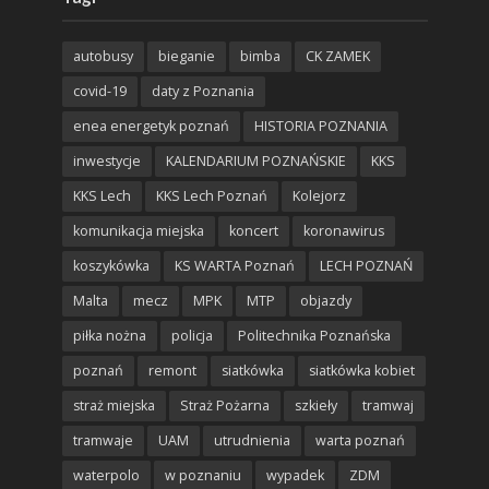
autobusy
bieganie
bimba
CK ZAMEK
covid-19
daty z Poznania
enea energetyk poznań
HISTORIA POZNANIA
inwestycje
KALENDARIUM POZNAŃSKIE
KKS
KKS Lech
KKS Lech Poznań
Kolejorz
komunikacja miejska
koncert
koronawirus
koszykówka
KS WARTA Poznań
LECH POZNAŃ
Malta
mecz
MPK
MTP
objazdy
piłka nożna
policja
Politechnika Poznańska
poznań
remont
siatkówka
siatkówka kobiet
straż miejska
Straż Pożarna
szkieły
tramwaj
tramwaje
UAM
utrudnienia
warta poznań
waterpolo
w poznaniu
wypadek
ZDM