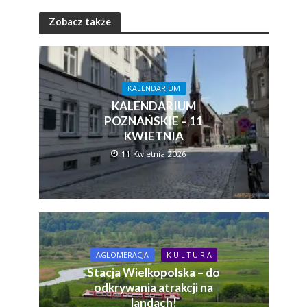
Zobacz także
KALENDARIUM
KALENDARIUM
POZNAŃSKIE – 11
KWIETNIA
11 Kwietnia 2026
AGLOMERACJA
K U L T U R A
Stacja Wielkopolska – do
odkrywania atrakcji na
landach!