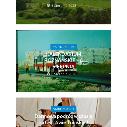
6 Sierpnia 2026
KALENDARIUM
KALENDARIUM
POZNAŃSKIE – 6
SIERPNIA
6 Sierpnia 2026
STARE MIASTO
Darmowa podróż w czasie
na Ostrowie Tumskim!