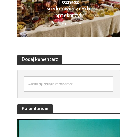
Poznasz
średniowiecznych
aptekarzy!
5 Sierpnia 2026
Dodaj komentarz
kliknij by dodać komentarz
Kalendarium