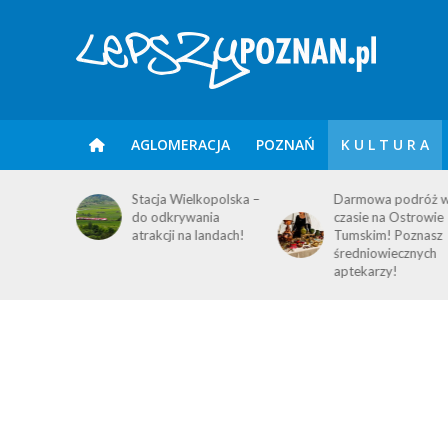
AGLOMERACJA
POZNAŃ
K U L T U R A
IUM
Stacja Wielkopolska –
Darmowa podróż 
E – 6
do odkrywania
czasie na Ostrowie
atrakcji na landach!
Tumskim! Poznasz
średniowiecznych
aptekarzy!