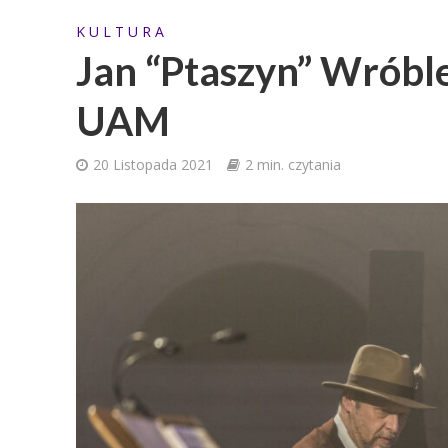
K U L T U R A
Jan “Ptaszyn” Wróble
UAM
20 Listopada 2021
2 min. czytania