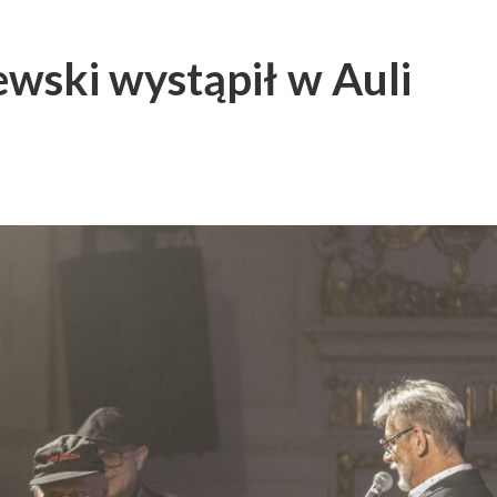
wski wystąpił w Auli