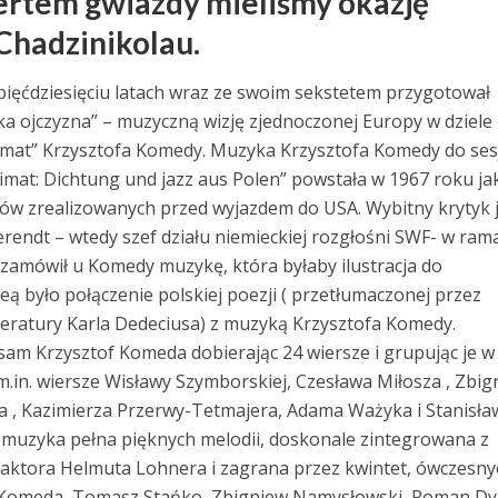
rtem gwiazdy mieliśmy okazję
Chadzinikolau.
pięćdziesięciu latach wraz ze swoim sekstetem przygotował
a ojczyzna” – muzyczną wizję zjednoczonej Europy w dziele
mat” Krzysztofa Komedy. Muzyka Krzysztofa Komedy do ses
mat: Dichtung und jazz aus Polen” powstała w 1967 roku ja
któw zrealizowanych przed wyjazdem do USA. Wybitny krytyk 
rendt – wtedy szef działu niemieckiej rozgłośni SWF- w ram
k” zamówił u Komedy muzykę, która byłaby ilustracja do
 Ideą było połączenie polskiej poezji ( przetłumaczonej przez
iteratury Karla Dedeciusa) z muzyką Krzysztofa Komedy.
sam Krzysztof Komeda dobierając 24 wiersze i grupując je w
m.in. wiersze Wisławy Szymborskiej, Czesława Miłosza , Zbi
 , Kazimierza Przerwy-Tetmajera, Adama Ważyka i Stanisła
 muzyka pełna pięknych melodii, doskonale zintegrowana z
aktora Helmuta Lohnera i zagrana przez kwintet, ówczesny
f Komeda, Tomasz Stańko, Zbigniew Namysłowski, Roman Dyl