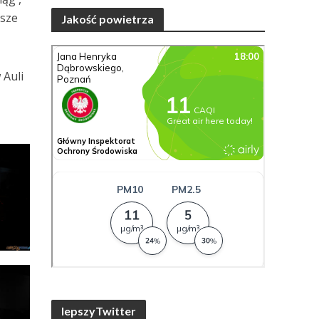
jsze
Jakość powietrza
 Auli
lepszyTwitter