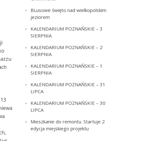
BLusowe święto nad wielkopolskim
jeziorem
KALENDARIUM POZNAŃSKIE – 3
SIERPNIA
ji
KALENDARIUM POZNAŃSKIE – 2
ko
SIERPNIA
jazzu
KALENDARIUM POZNAŃSKIE – 1
ach
SIERPNIA
KALENDARIUM POZNAŃSKIE – 31
LIPCA
 13
KALENDARIUM POZNAŃSKIE – 30
gniewa
LIPCA
wa
Mieszkanie do remontu. Startuje 2
edycja miejskiego projektu
ch,
ąg ,