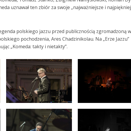
eda uznawał ten zbiór za swoje „najważniejsze i najpięknie
 legenda polskiego jazzu przed publicznością zgromadzoną w
polskiego pochodzenia, Ares Chadzinikolau. Na „Erze Jazzu”
ując „Komeda: takty i nietakty”.