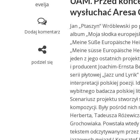
UAM. Przed konce
evelja
wysłuchać Aresa 
Jan „Ptaszyn“ Wróblewski po 
Dodaj komentarz
album „Moja słodka europejsk
„Meine Süße Europäische Hei
„Meine süsse Europäische Hei
jeden z jego ostatnich proje
podziel się
i producent Joachim-Ernsta Be
serii płytowej „Jazz und Lyri
interpretacji polskiej poezji.
wybitnego badacza polskiej l
Scenariusz projektu stworzył 
kompozycji. Były pośród nich 
Herberta, Tadeusza Różewicza
Grochowiaka. Powstała wtedy
tekstem odczytywanym przez 
jazzowych gwiazd ( Krzyszto