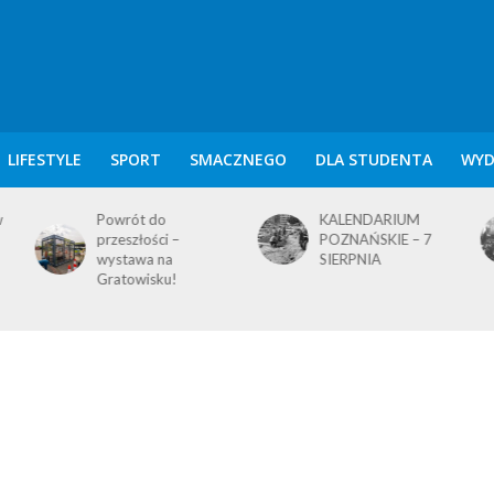
LIFESTYLE
SPORT
SMACZNEGO
DLA STUDENTA
WYD
w
Powrót do
KALENDARIUM
przeszłości –
POZNAŃSKIE – 7
wystawa na
SIERPNIA
Gratowisku!