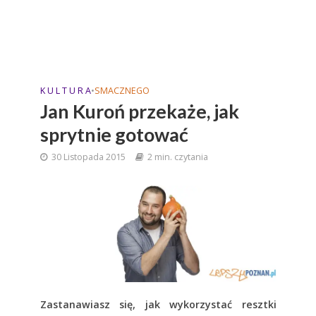
K U L T U R A
•
SMACZNEGO
Jan Kuroń przekaże, jak
sprytnie gotować
30 Listopada 2015
2 min. czytania
Zastanawiasz się, jak wykorzystać resztki