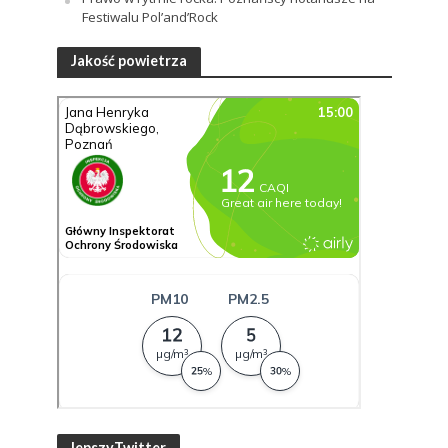
Festiwalu Pol’and’Rock
Jakość powietrza
lepszyTwitter