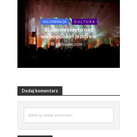
AGLOMERACJA
K U L T U R A
BLusowe święto nad
wielkopolskim jeziorem
3 Sierpnia 2026
Dodaj komentarz
kliknij by dodać komentarz