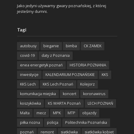
Jako jedyni używamy gwary poznańskiej, z której
jesteśmy dumni.
Tagi
autobusy
bieganie
bimba
CK ZAMEK
covid-19
daty z Poznania
enea energetyk poznań
HISTORIA POZNANIA
inwestycje
KALENDARIUM POZNAŃSKIE
KKS
KKS Lech
KKS Lech Poznań
Kolejorz
komunikacja miejska
koncert
koronawirus
koszykówka
KS WARTA Poznań
LECH POZNAŃ
Malta
mecz
MPK
MTP
objazdy
piłka nożna
policja
Politechnika Poznańska
poznań
remont
siatkówka
siatkówka kobiet