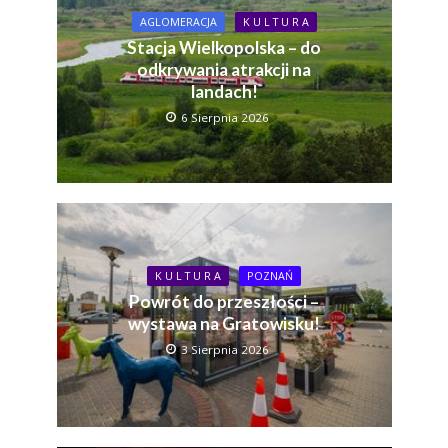
AGLOMERACJA
K U L T U R A
Stacja Wielkopolska – do
odkrywania atrakcji na
landach!
6 Sierpnia 2026
K U L T U R A
POZNAŃ
Powrót do przeszłości –
wystawa na Gratowisku!
3 Sierpnia 2026