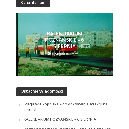
Kalendarium
KALENDARIUM
POZNAŃSKIE – 6
SIERPNIA
6 Sierpnia 2026
Ostatnie Wiadomości
Stacja Wielkopolska – do odkrywania atrakcji na
landach!
KALENDARIUM POZNAŃSKIE – 6 SIERPNIA
Darmowa podróż w czasie na Ostrowie Tumskim!